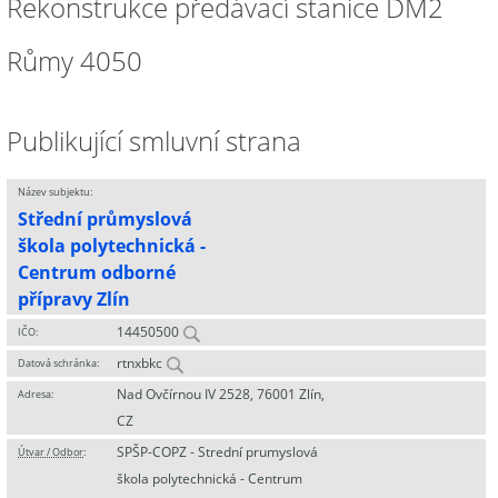
Rekonstrukce předávací stanice DM2
Růmy 4050
Publikující smluvní strana
Název subjektu:
Střední průmyslová
škola polytechnická -
Centrum odborné
přípravy Zlín
14450500
IČO:
rtnxbkc
Datová schránka:
Nad Ovčírnou IV 2528, 76001 Zlín,
Adresa:
CZ
SPŠP-COPZ - Strední prumyslová
Útvar / Odbor
:
škola polytechnická - Centrum