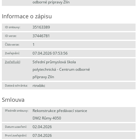
odborné prípravy Zlín
Informace o zápisu
35163389
ID smlouvy:
37446781
ID verze:
1
Číslo verze:
07.04.2026 07:53:56
Zveřejnění:
Střední průmyslová škola
Zveřejňující
:
polytechnická - Centrum odborné
přípravy Zlín
rtnxbkc
Datová schránka:
Smlouva
Rekonstrukce předávací stanice
Předmět smlouvy:
DM2 Růmy 4050
02.04.2026
Datum uzavření:
07.04.2026
První zveřejnění: