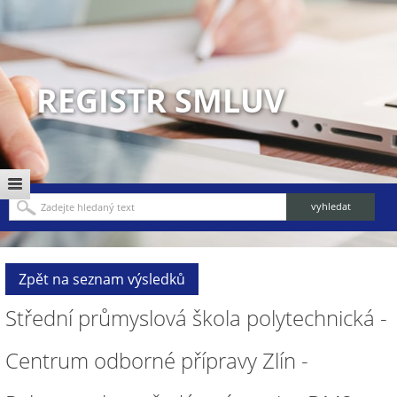
REGISTR SMLUV
Zpět na seznam výsledků
Střední průmyslová škola polytechnická -
Centrum odborné přípravy Zlín -