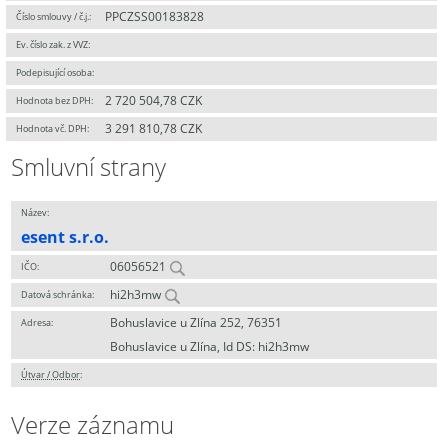
PPCZSS00183828
Číslo smlouvy / č.j.:
Ev. číslo zak. z VVZ:
Podepisující osoba:
2 720 504,78 CZK
Hodnota bez DPH:
3 291 810,78 CZK
Hodnota vč. DPH:
Smluvní strany
Název:
esent s.r.o.
06056521
IČO:
hi2h3mw
Datová schránka:
Bohuslavice u Zlína 252, 76351
Adresa:
Bohuslavice u Zlína, Id DS: hi2h3mw
Útvar / Odbor
:
Verze záznamu