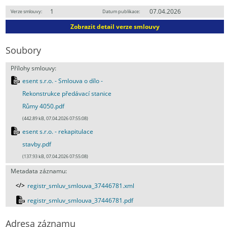
1
07.04.2026
Verze smlouvy:
Datum publikace:
Zobrazit detail verze smlouvy
Soubory
Přílohy smlouvy:
esent s.r.o. - Smlouva o dílo -
Rekonstrukce předávací stanice
Růmy 4050.pdf
(442.89 kB, 07.04.2026 07:55:08)
esent s.r.o. - rekapitulace
stavby.pdf
(137.93 kB, 07.04.2026 07:55:08)
Metadata záznamu:
registr_smluv_smlouva_37446781.xml
registr_smluv_smlouva_37446781.pdf
Adresa záznamu