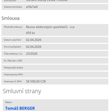
ef3k7w9
Datová schránka:
Smlouva
Revize elektrických spotřebičů - cca
Předmět smlouvy:
450 ks
02.04.2026
Datum uzavření:
02.04.2026
První zveřejnění:
25/2026
Číslo smlouvy / č.j.:
Ev. číslo zak. z VVZ:
Podepisující osoba:
Hodnota bez DPH:
58 500,00 CZK
Hodnota vč. DPH:
Smluvní strany
Název:
Tomáš BERGER