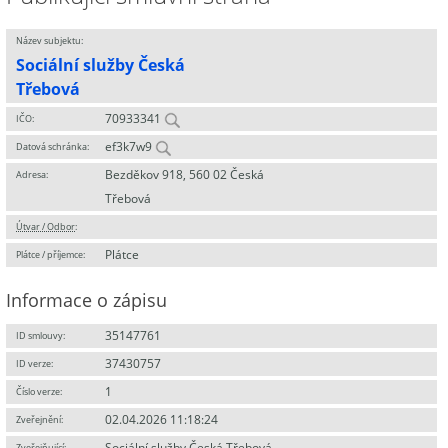
Název subjektu:
Sociální služby Česká
Třebová
70933341
IČO:
ef3k7w9
Datová schránka:
Bezděkov 918, 560 02 Česká
Adresa:
Třebová
Útvar / Odbor
:
Plátce
Plátce / příjemce:
Informace o zápisu
35147761
ID smlouvy:
37430757
ID verze:
1
Číslo verze:
02.04.2026 11:18:24
Zveřejnění:
Sociální služby Česká Třebová
Zveřejňující
: