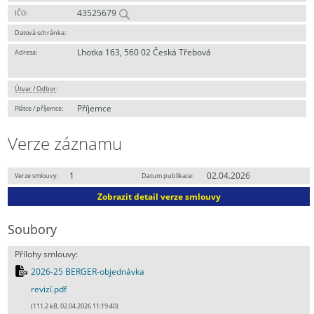
43525679
IČO:
Datová schránka:
Lhotka 163, 560 02 Česká Třebová
Adresa:
Útvar / Odbor
:
Příjemce
Plátce / příjemce:
Verze záznamu
1
02.04.2026
Verze smlouvy:
Datum publikace:
Zobrazit detail verze smlouvy
Soubory
Přílohy smlouvy:
2026-25 BERGER-objednávka
revizí.pdf
(111.2 kB, 02.04.2026 11:19:40)