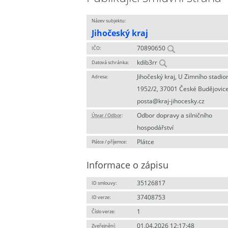
Název subjektu:
Jihočeský kraj
70890650
IČO:
kdib3rr
Datová schránka:
Jihočeský kraj, U Zimního stadio
Adresa:
1952/2, 37001 České Budějovice
posta@kraj-jihocesky.cz
Odbor dopravy a silničního
Útvar / Odbor
:
hospodářství
Plátce
Plátce / příjemce:
Informace o zápisu
35126817
ID smlouvy:
37408753
ID verze:
1
Číslo verze:
01.04.2026 12:17:48
Zveřejnění: