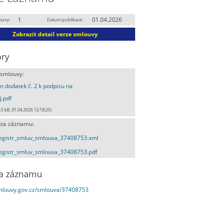
1
01.04.2026
ouvy:
Datum publikace:
Zobrazit detail verze smlouvy
ry
 smlouvy:
ín dodatek č. 2 k podpisu na
j.pdf
.5 kB, 01.04.2026 12:18:25)
ta záznamu:
egistr_smluv_smlouva_37408753.xml
egistr_smluv_smlouva_37408753.pdf
a záznamu
smlouvy.gov.cz/smlouva/37408753