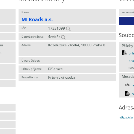
Název:
Verze sml
MI Roads a.s.
17331099
IČO:
Soubo
4cviz5t
Datová schránka:
nu
Koželužská 2450/4, 18000 Praha 8
Adresa:
Přílohy
,
Srl
kra
Útvar / Odbor
:
(590
Příjemce
Plátce / příjemce:
Metada
Právnická osoba
Právní forma:
r
r
Adres
https://