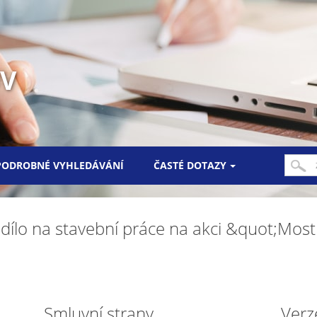
UV
PODROBNÉ VYHLEDÁVÁNÍ
ČASTÉ DOTAZY
 dílo na stavební práce na akci &quot;Most
Smluvní strany
Verz