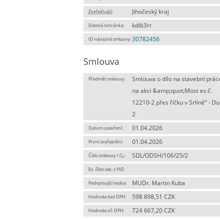
Jihočeský kraj
Zveřejňující
:
kdib3rr
Datová schránka:
30782456
ID návazné smlouvy:
Smlouva
Smlouva o dílo na stavební prác
Předmět smlouvy:
na akci &amp;quot;Most ev.č.
12210-2 přes říčku v Srlíně“ - Do
2
01.04.2026
Datum uzavření:
01.04.2026
První zveřejnění:
SDL/ODSH/106/25/2
Číslo smlouvy / č.j.:
Ev. číslo zak. z VVZ:
MUDr. Martin Kuba
Podepisující osoba:
598 898,51 CZK
Hodnota bez DPH:
724 667,20 CZK
Hodnota vč. DPH: