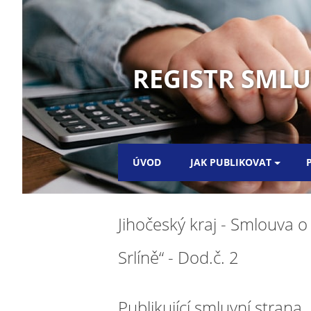
REGISTR SML
ÚVOD
JAK PUBLIKOVAT
Jihočeský kraj - Smlouva o
Srlíně“ - Dod.č. 2
Publikující smluvní strana