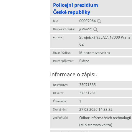
Policejní prezidium
České republiky
00007064
IČO:
gs9ai55
Datová schránka:
Strojnická 935/27, 17000 Praha 
Adresa:
CZ
Ministerstvo vnitra
Útvar / Odbor
:
Plátce
Plátce / příjemce:
Informace o zápisu
35071585
ID smlouvy:
37351281
ID verze:
1
Číslo verze:
27.03.2026 14:33:32
Zveřejnění:
Odbor informačních technologií
Zveřejňující
:
(Ministerstvo vnitra)