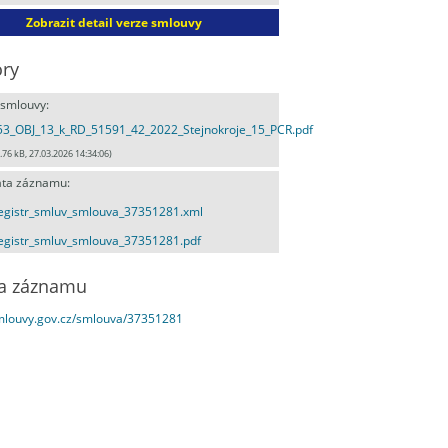
Zobrazit detail verze smlouvy
ry
 smlouvy:
53_OBJ_13_k_RD_51591_42_2022_Stejnokroje_15_PCR.pdf
.76 kB, 27.03.2026 14:34:06)
ta záznamu:
egistr_smluv_smlouva_37351281.xml
egistr_smluv_smlouva_37351281.pdf
a záznamu
smlouvy.gov.cz/smlouva/37351281