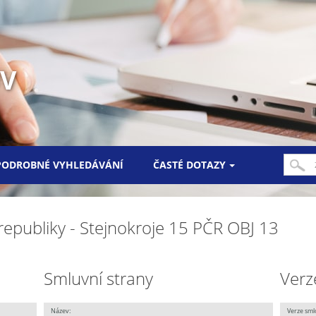
UV
PODROBNÉ VYHLEDÁVÁNÍ
ČASTÉ DOTAZY
republiky - Stejnokroje 15 PČR OBJ 13
Smluvní strany
Verz
Název:
Verze sml