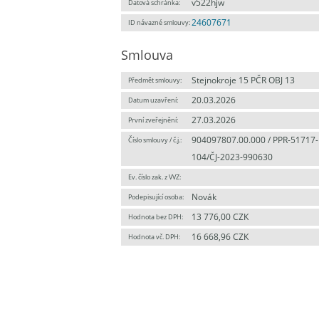
v522hjw
Datová schránka:
24607671
ID návazné smlouvy:
Smlouva
Stejnokroje 15 PČR OBJ 13
Předmět smlouvy:
20.03.2026
Datum uzavření:
27.03.2026
První zveřejnění:
904097807.00.000 / PPR-51717-
Číslo smlouvy / č.j.:
104/ČJ-2023-990630
Ev. číslo zak. z VVZ:
Novák
Podepisující osoba:
13 776,00 CZK
Hodnota bez DPH:
16 668,96 CZK
Hodnota vč. DPH: