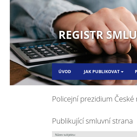
REGISTR SML
ÚVOD
JAK PUBLIKOVAT
Policejní prezidium České 
Publikující smluvní strana
Název subjektu: