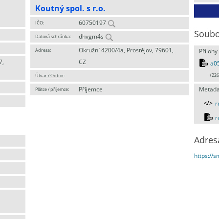
Koutný spol. s r.o.
60750197
IČO:
Soubo
dhvgm4s
Datová schránka:
Okružní 4200/4a, Prostějov, 79601,
Adresa:
Přílohy
7,
CZ
a0
Útvar / Odbor
:
(226
Příjemce
Metada
Plátce / příjemce:
r
r
Adres
https://