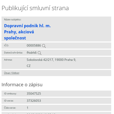
Publikující smluvní strana
Název subjektu:
Dopravní podnik hl. m.
Prahy, akciová
společnost
00005886
IČO:
fhidrk6
Datová schránka:
Sokolovská 42/217, 19000 Praha 9,
Adresa:
CZ
Útvar / Odbor
:
Informace o zápisu
35047525
ID smlouvy:
37326053
ID verze:
1
Číslo verze: