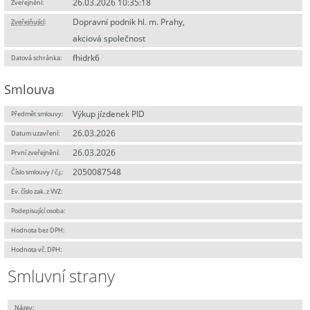
26.03.2026 10:35:18
Zveřejnění:
Dopravní podnik hl. m. Prahy,
Zveřejňující
:
akciová společnost
fhidrk6
Datová schránka:
Smlouva
Výkup jízdenek PID
Předmět smlouvy:
26.03.2026
Datum uzavření:
26.03.2026
První zveřejnění:
2050087548
Číslo smlouvy / č.j.:
Ev. číslo zak. z VVZ:
Podepisující osoba:
Hodnota bez DPH:
Hodnota vč. DPH:
Smluvní strany
Název: