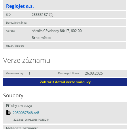
RegioJet a.s.
28333187
IČO:
Datová schránka:
náměstí Svobody 86/17, 602 00
Adresa:
Brno-město
Útvar / Odbor
:
Verze záznamu
1
26.03.2026
Verze smlouvy:
Datum publikace:
Zobrazit detail verze smlouvy
Soubory
Přílohy smlouvy:
2050087548.pdf
(22.33 kB, 26.03.2026 10:36:24)
Metadata záznamu: