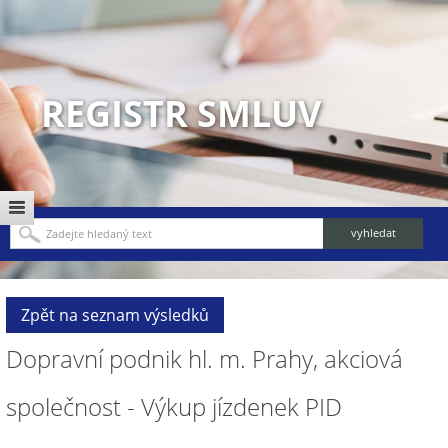
REGISTR SMLUV
Zpět na seznam výsledků
Dopravní podnik hl. m. Prahy, akciová
společnost - Výkup jízdenek PID