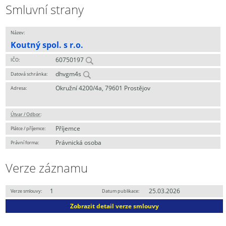
Smluvní strany
Název:
Koutný spol. s r.o.
60750197
IČO:
dhvgm4s
Datová schránka:
Okružní 4200/4a, 79601 Prostějov
Adresa:
Útvar / Odbor
:
Příjemce
Plátce / příjemce:
Právnická osoba
Právní forma:
Verze záznamu
1
25.03.2026
Verze smlouvy:
Datum publikace:
Zobrazit detail verze smlouvy