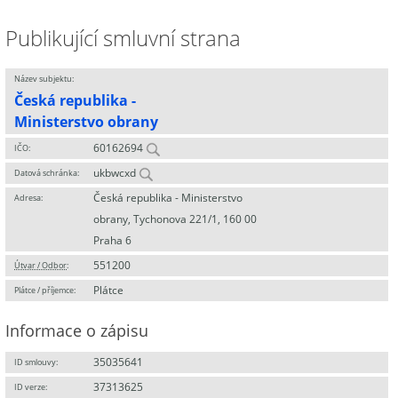
Publikující smluvní strana
Název subjektu:
Česká republika -
Ministerstvo obrany
60162694
IČO:
ukbwcxd
Datová schránka:
Česká republika - Ministerstvo
Adresa:
obrany, Tychonova 221/1, 160 00
Praha 6
551200
Útvar / Odbor
:
Plátce
Plátce / příjemce:
Informace o zápisu
35035641
ID smlouvy:
37313625
ID verze: