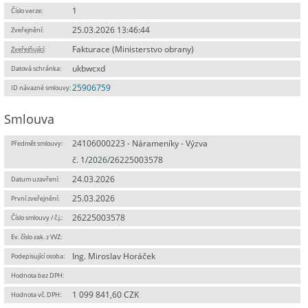
1
Číslo verze:
25.03.2026 13:46:44
Zveřejnění:
Fakturace (Ministerstvo obrany)
Zveřejňující
:
ukbwcxd
Datová schránka:
25906759
ID návazné smlouvy:
Smlouva
24106000223 - Nárameníky - Výzva
Předmět smlouvy:
č. 1/2026/26225003578
24.03.2026
Datum uzavření:
25.03.2026
První zveřejnění:
26225003578
Číslo smlouvy / č.j.:
Ev. číslo zak. z VVZ:
Ing. Miroslav Horáček
Podepisující osoba:
Hodnota bez DPH:
1 099 841,60 CZK
Hodnota vč. DPH: