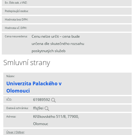
Ev. číslo zak. z VVZ:
Podepisující osoba:
Hodnota bez DPH:
Hodnota vč. DPH:
Cenu nelze určit – cena bude
Cena neuvedena:
určena dle skutečného rozsahu
poskytnutých služeb
Smluvní strany
Název:
Univerzita Palackého v
Olomouci
61989592
IČO:
ffsj9ei
Datová schránka:
Křížkovského 511/8, 77900,
Adresa:
Olomouc
Útvar / Odbor
: