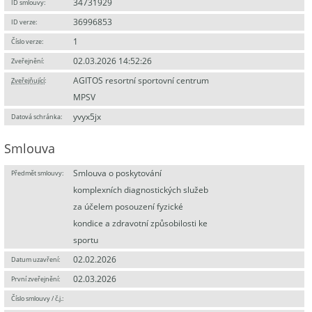
34731929
ID smlouvy:
36996853
ID verze:
1
Číslo verze:
02.03.2026 14:52:26
Zveřejnění:
AGITOS resortní sportovní centrum
Zveřejňující
:
MPSV
yvyx5jx
Datová schránka:
Smlouva
Smlouva o poskytování
Předmět smlouvy:
komplexních diagnostických služeb
za účelem posouzení fyzické
kondice a zdravotní způsobilosti ke
sportu
02.02.2026
Datum uzavření:
02.03.2026
První zveřejnění:
Číslo smlouvy / č.j.: