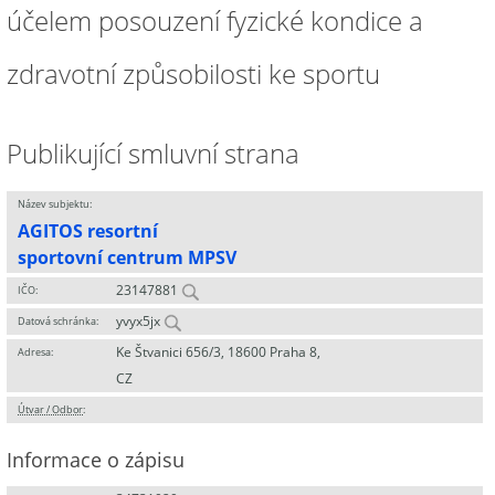
účelem posouzení fyzické kondice a
zdravotní způsobilosti ke sportu
Publikující smluvní strana
Název subjektu:
AGITOS resortní
sportovní centrum MPSV
23147881
IČO:
yvyx5jx
Datová schránka:
Ke Štvanici 656/3, 18600 Praha 8,
Adresa:
CZ
Útvar / Odbor
:
Informace o zápisu