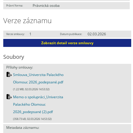
Právnická osoba
Právní forma:
Verze záznamu
1
02.03.2026
Verze smlouvy:
Datum publikace:
Zobrazit detail verze smlouvy
Soubory
Přílohy smlouvy:
Smlouva_Univerzita Palackého
Olomouc 2026_podepsané.pdf
(1.22 MB, 02.03.2026 14:53:32)
Memo o spolupráci_Univerzita
Palackého Olomouc
2026_podepsané (2).pdf
(358.73 kB, 02.03.2026 14:53:32)
Metadata záznamu: