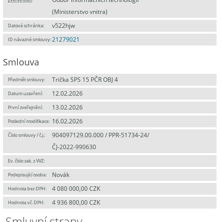
(Ministerstvo vnitra)
v522hjw
Datová schránka:
21279021
ID návazné smlouvy:
Smlouva
Trička SPS 15 PČR OBJ 4
Předmět smlouvy:
12.02.2026
Datum uzavření:
13.02.2026
První zveřejnění:
16.02.2026
Poslední modifikace:
904097129.00.000 / PPR-51734-24/
Číslo smlouvy / č.j.:
ČJ-2022-990630
Ev. číslo zak. z VVZ:
Novák
Podepisující osoba:
4 080 000,00 CZK
Hodnota bez DPH:
4 936 800,00 CZK
Hodnota vč. DPH:
Smluvní strany