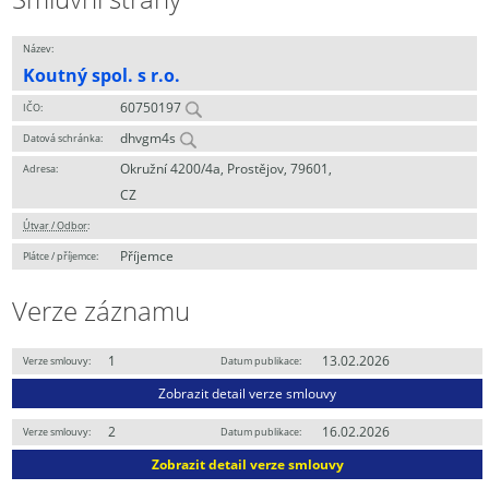
Název:
Koutný spol. s r.o.
60750197
IČO:
dhvgm4s
Datová schránka:
Okružní 4200/4a, Prostějov, 79601,
Adresa:
CZ
Útvar / Odbor
:
Příjemce
Plátce / příjemce:
Verze záznamu
1
13.02.2026
Verze smlouvy:
Datum publikace:
Zobrazit detail verze smlouvy
2
16.02.2026
Verze smlouvy:
Datum publikace:
Zobrazit detail verze smlouvy