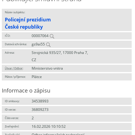
Název subjektu:
Policejní prezidium
České republiky
00007064
IČO:
gs9ai55
Datová schránka:
Strojnická 935/27, 17000 Praha 7,
Adresa:
CZ
Ministerstvo vnitra
Útvar / Odbor
:
Plátce
Plátce / příjemce:
Informace o zápisu
34538993
ID smlouvy:
36809273
ID verze:
2
Číslo verze:
16.02.2026 10:10:52
Zveřejnění:
Odbor informačních technologií
Zveřejňující
: