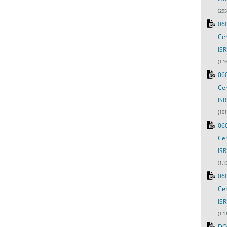
(295
060
Cen
ISR
(1.1
060
Cen
ISR
(101
060
Cen
ISR
(1.1
060
Cen
ISR
(1.1
DO