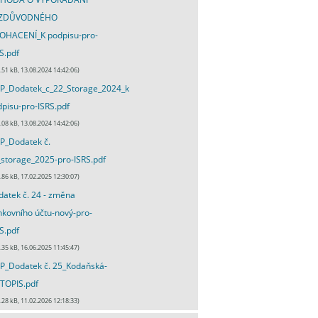
ZDŮVODNÉHO
OHACENÍ_K podpisu-pro-
S.pdf
.51 kB, 13.08.2024 14:42:06)
P_Dodatek_c_22_Storage_2024_k
pisu-pro-ISRS.pdf
.08 kB, 13.08.2024 14:42:06)
P_Dodatek č.
storage_2025-pro-ISRS.pdf
.86 kB, 17.02.2025 12:30:07)
atek č. 24 - změna
kovního účtu-nový-pro-
S.pdf
.35 kB, 16.06.2025 11:45:47)
P_Dodatek č. 25_Kodaňská-
TOPIS.pdf
.28 kB, 11.02.2026 12:18:33)