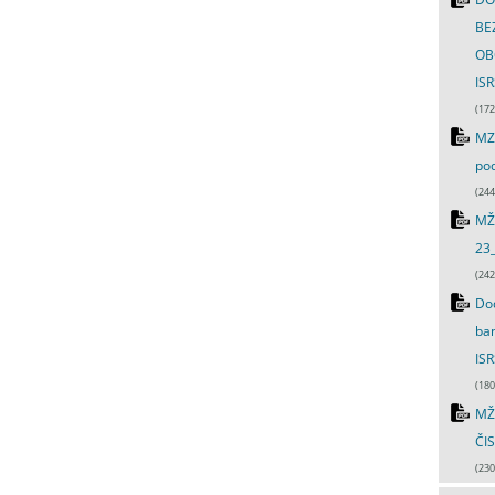
BE
OB
ISR
(172
MZ
pod
(244
MŽ
23_
(242
Dod
ban
ISR
(180
MŽ
ČIS
(230