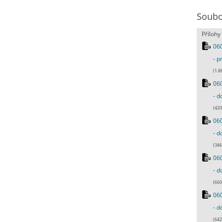
Soubo
Přílohy
060
- p
(1.8
060
- d
(420
060
- d
(346
060
- d
(660
060
- d
(642