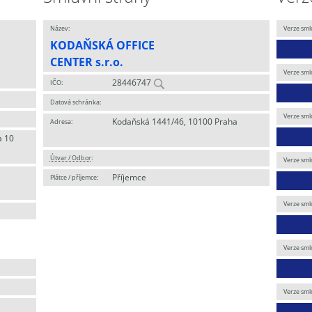
Název:
Verze sml
KODAŇSKÁ OFFICE
CENTER s.r.o.
Verze sml
28446747
IČO:
Datová schránka:
Verze sml
Kodaňská 1441/46, 10100 Praha
Adresa:
a 10
Útvar / Odbor
:
Verze sml
Příjemce
Plátce / příjemce:
Verze sml
Verze sml
Verze sml