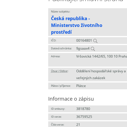
Název subjektu:
Česká republika -
Ministerstvo životního
prostředí
00164801
IČO:
9gsaax4
Datová schránka:
Vršovická 1442/65, 100 10 Prah
Adresa:
Oddělení hospodářské správy a
Útvar / Odbor
:
veřejných zakázek
Plátce
Plátce / příjemce:
Informace o zápisu
3818780
ID smlouvy:
36759525
ID verze:
21
Číslo verze: