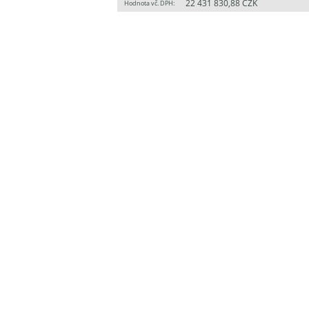
22 431 830,88 CZK
Hodnota vč. DPH: