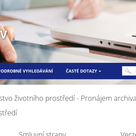
UV
PODROBNÉ VYHLEDÁVÁNÍ
ČASTÉ DOTAZY
stvo životního prostředí - Pronájem archiv
středí
Smluvní strany
Verz