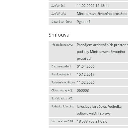
11.02.2026 12:18:11
Zveřejnění:
Ministerstvo životního prostředí
Zveřejňující
:
9gsaax4
Datová schránka:
Smlouva
Pronájem archivačních prostor 
Předmět smlouvy:
potřeby Ministerstva životního
prostředí
01.04.2006
Datum uzavření:
15.12.2017
První zveřejnění:
11.02.2026
Poslední modifikace:
060003
Číslo smlouvy / č.j.:
Ev. číslo zak. z VVZ:
Jaroslava Jarešová, ředitelka
Podepisující osoba:
odboru vnitřní správy
18 538 703,21 CZK
Hodnota bez DPH: