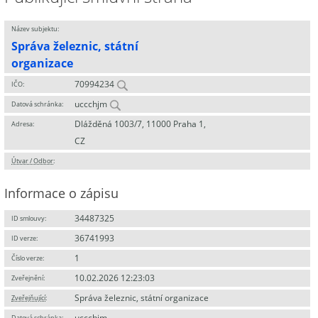
Název subjektu:
Správa železnic, státní
organizace
70994234
IČO:
uccchjm
Datová schránka:
Dlážděná 1003/7, 11000 Praha 1,
Adresa:
CZ
Útvar / Odbor
:
Informace o zápisu
34487325
ID smlouvy:
36741993
ID verze:
1
Číslo verze:
10.02.2026 12:23:03
Zveřejnění:
Správa železnic, státní organizace
Zveřejňující
:
uccchjm
Datová schránka: