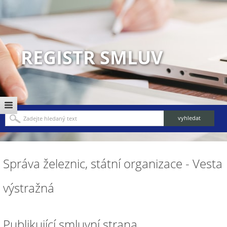
REGISTR SMLUV
Správa železnic, státní organizace - Vesta
výstražná
Publikující smluvní strana