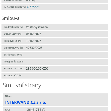
32675681
ID návazné smlouvy:
Smlouva
Vesta výstražná
Předmět smlouvy:
06.02.2026
Datum uzavření:
10.02.2026
První zveřejnění:
47632/2025
Číslo smlouvy / č.j.:
Ev. číslo zak. z VVZ:
Podepisující osoba:
285 000,00 CZK
Hodnota bez DPH:
Hodnota vč. DPH:
Smluvní strany
Název:
INTERWAND.CZ s.r.o.
26461714
IČO: