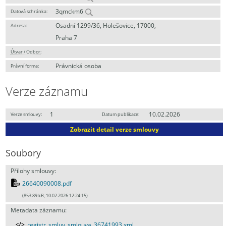
3qmckm6
Datová schránka:
Osadní 1299/36, Holešovice, 17000,
Adresa:
Praha 7
Útvar / Odbor
:
Právnická osoba
Právní forma:
Verze záznamu
1
10.02.2026
Verze smlouvy:
Datum publikace:
Zobrazit detail verze smlouvy
Soubory
Přílohy smlouvy:
26640090008.pdf
(853.89 kB, 10.02.2026 12:24:15)
Metadata záznamu:
registr_smluv_smlouva_36741993.xml