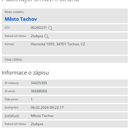
Název subjektu:
Město Tachov
00260231
IČO:
2tubyxs
Datová schránka:
Hornická 1695, 34701 Tachov, CZ
Adresa:
Útvar / Odbor
:
Informace o zápisu
34435305
ID smlouvy:
36688069
ID verze:
1
Číslo verze:
06.02.2026 09:22:17
Zveřejnění:
Město Tachov
Zveřejňující
:
2tubyxs
Datová schránka: