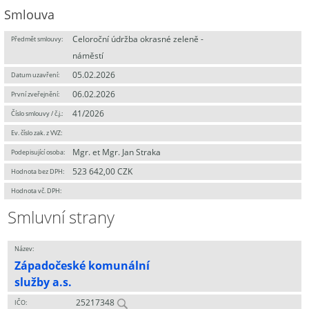
Smlouva
Celoroční údržba okrasné zeleně -
Předmět smlouvy:
náměstí
05.02.2026
Datum uzavření:
06.02.2026
První zveřejnění:
41/2026
Číslo smlouvy / č.j.:
Ev. číslo zak. z VVZ:
Mgr. et Mgr. Jan Straka
Podepisující osoba:
523 642,00 CZK
Hodnota bez DPH:
Hodnota vč. DPH:
Smluvní strany
Název:
Západočeské komunální
služby a.s.
25217348
IČO: