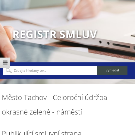
REGISTR SMLUV
Město Tachov - Celoroční údržba
okrasné zeleně - náměstí
Publikující smluvní strana