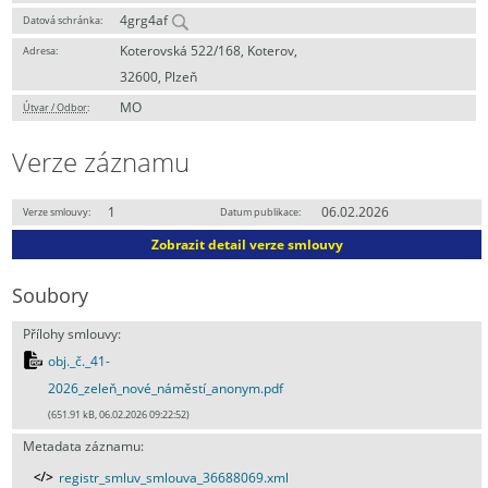
4grg4af
Datová schránka:
Koterovská 522/168, Koterov,
Adresa:
32600, Plzeň
MO
Útvar / Odbor
:
Verze záznamu
1
06.02.2026
Verze smlouvy:
Datum publikace:
Zobrazit detail verze smlouvy
Soubory
Přílohy smlouvy:
obj._č._41-
2026_zeleň_nové_náměstí_anonym.pdf
(651.91 kB, 06.02.2026 09:22:52)
Metadata záznamu:
registr_smluv_smlouva_36688069.xml