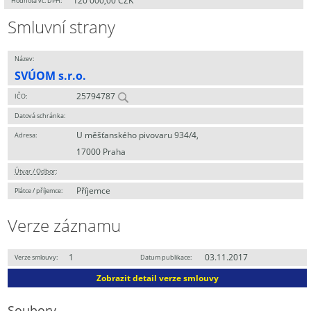
120 000,00 CZK
Hodnota vč. DPH:
Smluvní strany
Název:
SVÚOM s.r.o.
25794787
IČO:
Datová schránka:
U měšťanského pivovaru 934/4,
Adresa:
17000 Praha
Útvar / Odbor
:
Příjemce
Plátce / příjemce:
Verze záznamu
1
03.11.2017
Verze smlouvy:
Datum publikace:
Zobrazit detail verze smlouvy
Soubory