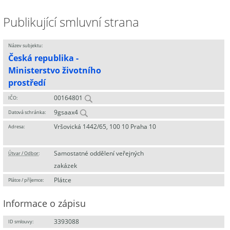
Publikující smluvní strana
Název subjektu:
Česká republika -
Ministerstvo životního
prostředí
00164801
IČO:
9gsaax4
Datová schránka:
Vršovická 1442/65, 100 10 Praha 10
Adresa:
Samostatné oddělení veřejných
Útvar / Odbor
:
zakázek
Plátce
Plátce / příjemce:
Informace o zápisu
3393088
ID smlouvy: