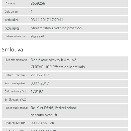
3659256
ID verze:
1
Číslo verze:
03.11.2017 17:29:11
Zveřejnění:
Ministerstvo životního prostředí
Zveřejňující
:
9gsaax4
Datová schránka:
Smlouva
Doplňkové aktivity k Úmluvě
Předmět smlouvy:
CLRTAP - ICP Effects on Materials
27.06.2017
Datum uzavření:
03.11.2017
První zveřejnění:
170197
Číslo smlouvy / č.j.:
Ev. číslo zak. z VVZ:
Bc. Kurt Dědič, ředitel odboru
Podepisující osoba:
ochrany ovzduší
99 173,55 CZK
Hodnota bez DPH: