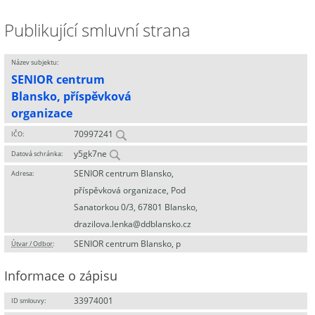
Publikující smluvní strana
Název subjektu:
SENIOR centrum
Blansko, příspěvková
organizace
70997241
IČO:
y5gk7ne
Datová schránka:
SENIOR centrum Blansko,
Adresa:
příspěvková organizace, Pod
Sanatorkou 0/3, 67801 Blansko,
drazilova.lenka@ddblansko.cz
SENIOR centrum Blansko, p
Útvar / Odbor
:
Informace o zápisu
33974001
ID smlouvy: