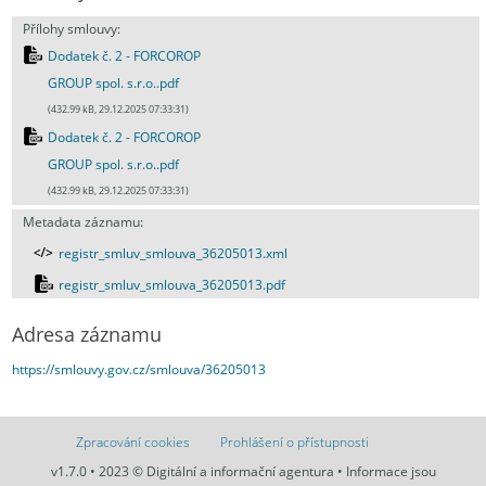
Přílohy smlouvy:
Dodatek č. 2 - FORCOROP
GROUP spol. s.r.o..pdf
(432.99 kB, 29.12.2025 07:33:31)
Dodatek č. 2 - FORCOROP
GROUP spol. s.r.o..pdf
(432.99 kB, 29.12.2025 07:33:31)
Metadata záznamu:
registr_smluv_smlouva_36205013.xml
registr_smluv_smlouva_36205013.pdf
Adresa záznamu
https://smlouvy.gov.cz/smlouva/36205013
Zpracování cookies
Prohlášení o přístupnosti
v1.7.0 • 2023 © Digitální a informační agentura • Informace jsou