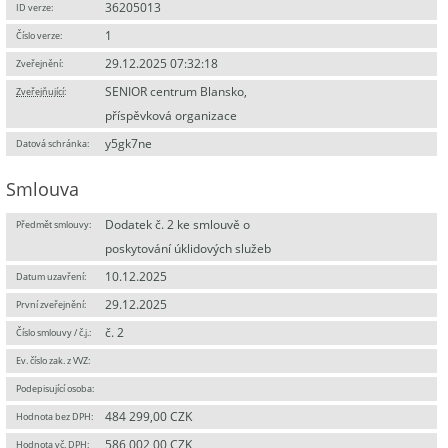
36205013
ID verze:
1
Číslo verze:
29.12.2025 07:32:18
Zveřejnění:
SENIOR centrum Blansko,
Zveřejňující
:
příspěvková organizace
y5gk7ne
Datová schránka:
Smlouva
Dodatek č. 2 ke smlouvě o
Předmět smlouvy:
poskytování úklidových služeb
10.12.2025
Datum uzavření:
29.12.2025
První zveřejnění:
č. 2
Číslo smlouvy / č.j.:
Ev. číslo zak. z VVZ:
Podepisující osoba:
484 299,00 CZK
Hodnota bez DPH:
586 002,00 CZK
Hodnota vč. DPH: