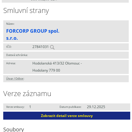
Smluvní strany
Název:
FORCORP GROUP spol.
s.r.o.
27841031
IČO:
Datová schránka:
Hodolanská 413/32 Olomouc -
Adresa:
Hodolany 779 00
Útvar / Odbor
:
Verze záznamu
1
29.12.2025
Verze smlouvy:
Datum publikace:
Zobrazit detail verze smlouvy
Soubory