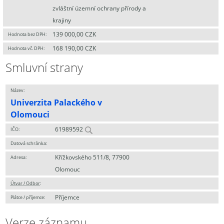
zvláštní územní ochrany přírody a
krajiny
139 000,00 CZK
Hodnota bez DPH:
168 190,00 CZK
Hodnota vč. DPH:
Smluvní strany
Název:
Univerzita Palackého v
Olomouci
61989592
IČO:
Datová schránka:
Křížkovského 511/8, 77900
Adresa:
Olomouc
Útvar / Odbor
:
Příjemce
Plátce / příjemce:
Verze záznamu