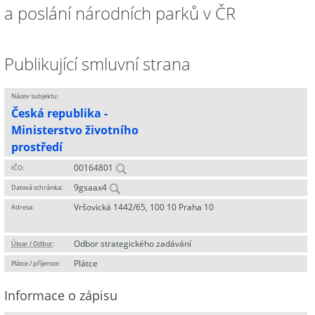
a poslání národních parků v ČR
Publikující smluvní strana
Název subjektu:
Česká republika -
Ministerstvo životního
prostředí
00164801
IČO:
9gsaax4
Datová schránka:
Vršovická 1442/65, 100 10 Praha 10
Adresa:
Odbor strategického zadávání
Útvar / Odbor
:
Plátce
Plátce / příjemce:
Informace o zápisu