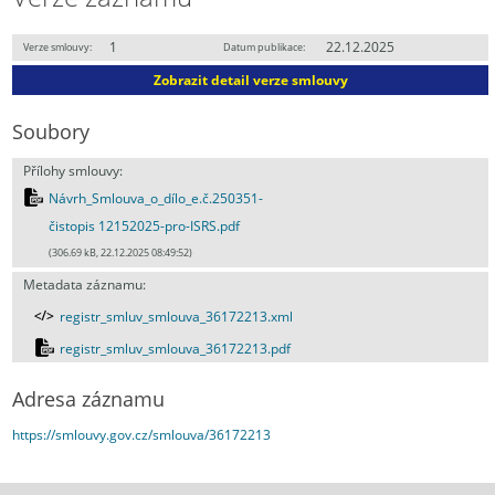
1
22.12.2025
Verze smlouvy:
Datum publikace:
Zobrazit detail verze smlouvy
Soubory
Přílohy smlouvy:
Návrh_Smlouva_o_dílo_e.č.250351-
čistopis 12152025-pro-ISRS.pdf
(306.69 kB, 22.12.2025 08:49:52)
Metadata záznamu:
registr_smluv_smlouva_36172213.xml
registr_smluv_smlouva_36172213.pdf
Adresa záznamu
https://smlouvy.gov.cz/smlouva/36172213