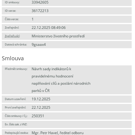
33942605
ID smlouvy:
36172213
ID verze:
1
Číslo verze:
22.12.2025 08:49:06
Zveřejnění:
Ministerstvo životního prostředí
Zveřejňující
:
9gsaax4
Datová schránka:
Smlouva
Návrh sady indikátorů k
Předmět smlouvy:
pravidelnému hodnocení
naplňování cílů a poslání národních
parků v ČR
19.12.2025
Datum uzavření:
22.12.2025
První zveřejnění:
250351
Číslo smlouvy / č.j.:
Ev. číslo zak. z VVZ:
Mgr. Petr Havel, ředitel odboru
Podepisující osoba: