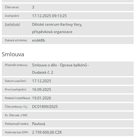
3
Číslo verze:
17.12.2025 09:13:25
Zveřejnění:
Dětské centrum Karlovy Vary,
Zveřejňující
:
příspěvková organizace
eiskk8b
Datová schránka:
Smlouva
Smlouva o dílo - Oprava balkónů -
Předmět smlouvy:
Dodatek č. 2
17.12.2025
Datum uzavření:
16.09.2025
První zveřejnění:
19.01.2026
Poslední modifikace:
DC01899/2025
Číslo smlouvy / č.j.:
Ev. číslo zak. z VVZ:
Pavlová
Podepisující osoba:
2 739 600,00 CZK
Hodnota bez DPH: