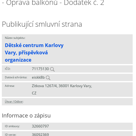
- Oprava balkónů - Dodatek č. 2
Publikující smluvní strana
Název subjektu:
Dětské centrum Karlovy
Vary, příspěvková
organizace
71175130
IČO:
eiskk8b
Datová schránka:
Zítkova 1267/4, 36001 Karlovy Vary,
Adresa:
CZ
Útvar / Odbor
:
Informace o zápisu
32660797
ID smlouvy:
36092369
ID verze: