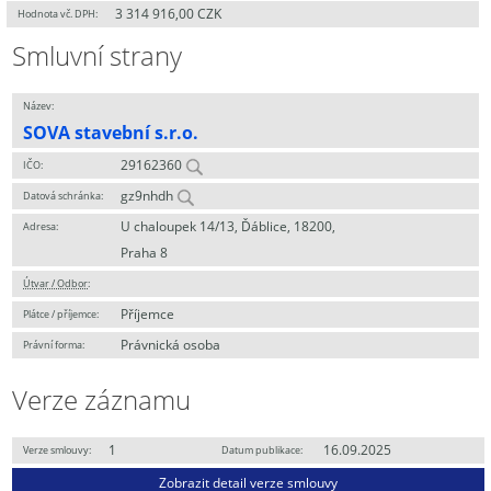
3 314 916,00 CZK
Hodnota vč. DPH:
Smluvní strany
Název:
SOVA stavební s.r.o.
29162360
IČO:
gz9nhdh
Datová schránka:
U chaloupek 14/13, Ďáblice, 18200,
Adresa:
Praha 8
Útvar / Odbor
:
Příjemce
Plátce / příjemce:
Právnická osoba
Právní forma:
Verze záznamu
1
16.09.2025
Verze smlouvy:
Datum publikace:
Zobrazit detail verze smlouvy