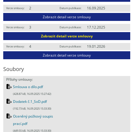
2
16.09.2025
Verze smlouvy:
Datum publikace:
Zobrazit detail verze smlouvy
3
17.12.2025
Verze smlouvy:
Datum publikace:
Zobrazit detail verze smlouvy
4
19.01.2026
Verze smlouvy:
Datum publikace:
Zobrazit detail verze smlouvy
Soubory
Přílohy smlouvy:
Smlouva o dílo.pdf
(428.87 kB, 16.09.2025 15:27:42)
Dodatek č.1_SoD.pdf
(192.73 kB, 16.09.2025 15:33:30)
Oceněný požkový soupis
prací.pdf
(449.55 kB, 16.09.2025 15:33:30)