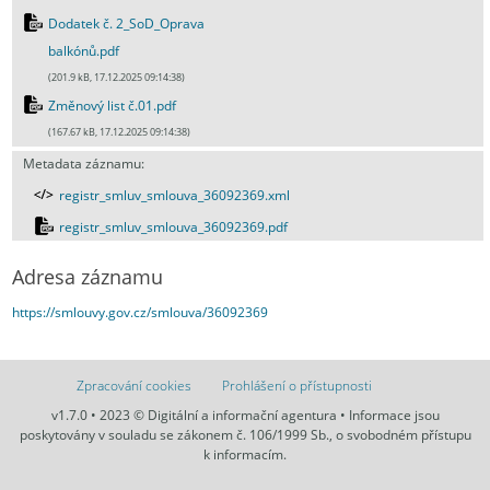
Dodatek č. 2_SoD_Oprava
balkónů.pdf
(201.9 kB, 17.12.2025 09:14:38)
Změnový list č.01.pdf
(167.67 kB, 17.12.2025 09:14:38)
Metadata záznamu:
registr_smluv_smlouva_36092369.xml
registr_smluv_smlouva_36092369.pdf
Adresa záznamu
https://smlouvy.gov.cz/smlouva/36092369
Zpracování cookies
Prohlášení o přístupnosti
v1.7.0 • 2023 © Digitální a informační agentura • Informace jsou
poskytovány v souladu se zákonem č. 106/1999 Sb., o svobodném přístupu
k informacím.