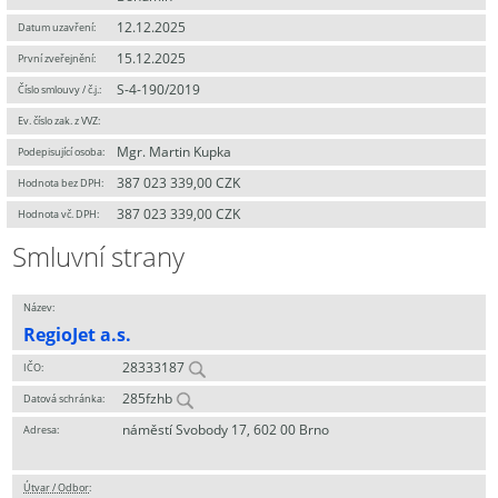
12.12.2025
Datum uzavření:
15.12.2025
První zveřejnění:
S-4-190/2019
Číslo smlouvy / č.j.:
Ev. číslo zak. z VVZ:
Mgr. Martin Kupka
Podepisující osoba:
387 023 339,00 CZK
Hodnota bez DPH:
387 023 339,00 CZK
Hodnota vč. DPH:
Smluvní strany
Název:
RegioJet a.s.
28333187
IČO:
285fzhb
Datová schránka:
náměstí Svobody 17, 602 00 Brno
Adresa:
Útvar / Odbor
: