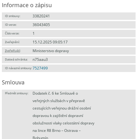
Informace o zápisu
33820241
ID smlouvy:
36043405
ID verze:
1
Číslo verze:
15.12.2025 09:05:17
Zveřejnění:
Ministerstvo dopravy
Zveřejňující
:
n75aau3
Datová schránka:
7527499
ID návazné smlouvy:
Smlouva
Dodatek č. 6 ke Smlouvě o
Předmět smlouvy:
veřejných službách v přepravě
cestujících veřejnou drážní osobní
dopravou k zajištění dopravní
obslužnosti vlaky celostátní dopravy
na lince R8 Brno – Ostrava –
Bohumín