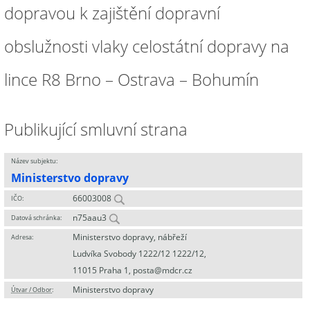
dopravou k zajištění dopravní
obslužnosti vlaky celostátní dopravy na
lince R8 Brno – Ostrava – Bohumín
Publikující smluvní strana
Název subjektu:
Ministerstvo dopravy
66003008
IČO:
n75aau3
Datová schránka:
Ministerstvo dopravy, nábřeží
Adresa:
Ludvíka Svobody 1222/12 1222/12,
11015 Praha 1, posta@mdcr.cz
Ministerstvo dopravy
Útvar / Odbor
: