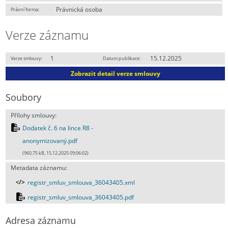
Právnická osoba
Právní forma:
Verze záznamu
1
15.12.2025
Verze smlouvy:
Datum publikace:
Zobrazit detail verze smlouvy
Soubory
Přílohy smlouvy:
Dodatek č. 6 na lince R8 -
anonymizovaný.pdf
(960.75 kB, 15.12.2025 09:06:02)
Metadata záznamu:
registr_smluv_smlouva_36043405.xml
registr_smluv_smlouva_36043405.pdf
Adresa záznamu