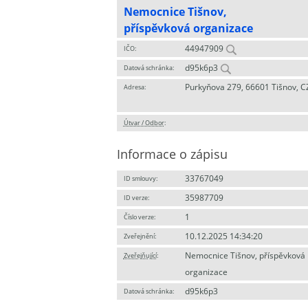
Nemocnice Tišnov,
příspěvková organizace
44947909
IČO:
d95k6p3
Datová schránka:
Purkyňova 279, 66601 Tišnov, C
Adresa:
Útvar / Odbor
:
Informace o zápisu
33767049
ID smlouvy:
35987709
ID verze:
1
Číslo verze:
10.12.2025 14:34:20
Zveřejnění:
Nemocnice Tišnov, příspěvková
Zveřejňující
:
organizace
d95k6p3
Datová schránka: