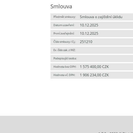
Smlouva
Smlouva o zajištění úklidu
Předmět smlouvy:
10.12.2025
Datum uzavření:
10.12.2025
První zveřejnění:
251210
Číslo smlouvy / č.j.:
Ev. číslo zak. z VVZ:
Podepisující osoba:
1 575 400,00 CZK
Hodnota bez DPH:
1 906 234,00 CZK
Hodnota vč. DPH: