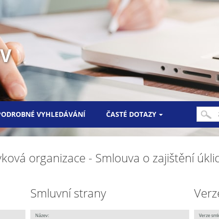
UV
PODROBNÉ VYHLEDÁVÁNÍ
ČASTÉ DOTAZY
ková organizace - Smlouva o zajištění úkli
Smluvní strany
Verz
Název:
Verze sml