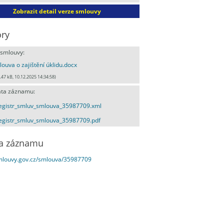
Zobrazit detail verze smlouvy
ry
 smlouvy:
ouva o zajištění úklidu.docx
.47 kB, 10.12.2025 14:34:58)
ta záznamu:
egistr_smluv_smlouva_35987709.xml
egistr_smluv_smlouva_35987709.pdf
a záznamu
smlouvy.gov.cz/smlouva/35987709