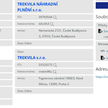
TREKVILA NÁHRADNÍ
PLNĚNÍ s.r.o.
Soubo
09769544
IČO:
ik5v5h3
Datová schránka:
Přílohy
Z
Nemanická 2721, České Budějovice
Adresa:
Sml
3, 37010, České Budějovice
(128
Útvar / Odbor
:
Metada
r
Název:
TREKVILA s.r.o.
r
03329275
IČO:
Adres
mxkm96u
Datová schránka:
https://
Fügnerovo náměstí 1808/3, Nové
Adresa:
Město, 12000, Praha 2
Útvar / Odbor
: