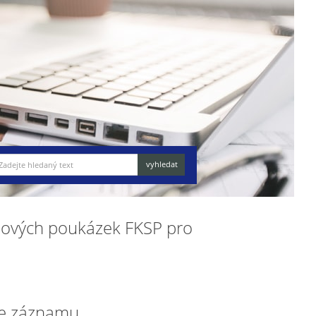
čelových poukázek FKSP pro
e záznamu