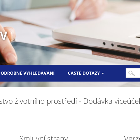
UV
PODROBNÉ VYHLEDÁVÁNÍ
ČASTÉ DOTAZY
rstvo životního prostředí - Dodávka víceú
Smluvní strany
Verz