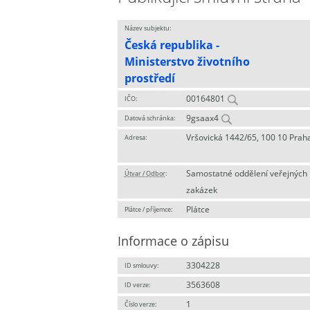
Název subjektu:
Česká republika -
Ministerstvo životního
prostředí
00164801
IČO:
9gsaax4
Datová schránka:
Vršovická 1442/65, 100 10 Prah
Adresa:
Samostatné oddělení veřejných
Útvar / Odbor
:
zakázek
Plátce
Plátce / příjemce:
Informace o zápisu
3304228
ID smlouvy:
3563608
ID verze:
1
Číslo verze: