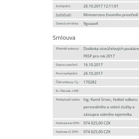
26.10.2017 12:11:01
Zveřejnění:
Ministerstvo životního prostředí
Zveřejňující
:
9gsaax4
Datová schránka:
Smlouva
Dodávka víceúčelových poukáze
Předmět smlouvy:
FKSP pro rok 2017
16.10.2017
Datum uzavření:
26.10.2017
První zveřejnění:
170282
Číslo smlouvy / č.j.:
Ev. číslo zak. z VVZ:
Ing. Kamil Srnec, ředitel odboru
Podepisující osoba:
personálního a státní služby a
zástupce státního tajemníka
974 025,00 CZK
Hodnota bez DPH:
974 025,00 CZK
Hodnota vč. DPH: