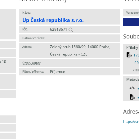
Název:
Verze sml
Up Česká republika s.r.o.
62913671
IČO:
Soubo
Datová schránka:
Zelený pruh 1560/99, 14000 Praha,
Adresa:
Přílohy
Česká republika - CZE
17
a 10
ISR
Útvar / Odbor
:
(185
Příjemce
Plátce / příjemce:
Metada
r
r
Adres
https://