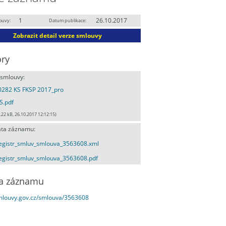
1
26.10.2017
ouvy:
Datum publikace:
Zobrazit detail verze smlouvy
ry
 smlouvy:
0282 KS FKSP 2017_pro
S.pdf
.22 kB, 26.10.2017 12:12:15)
ta záznamu:
egistr_smluv_smlouva_3563608.xml
egistr_smluv_smlouva_3563608.pdf
a záznamu
smlouvy.gov.cz/smlouva/3563608