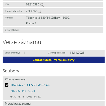
02215586
IČO:
z3f3h92
Datová schránka:
Táboritská 880/14, Žižkov, 13000,
Adresa:
Praha 3
Útvar / Odbor
:
Verze záznamu
1
14.11.2025
Verze smlouvy:
Datum publikace:
Zobrazit detail verze smlouvy
Soubory
Přílohy smlouvy:
1Dodatek č. 1 k SoD MSP-142-
2025-MSP-CES.pdf
(843.71 kB, 14.11.2025 14:45:53)
Metadata záznamu: