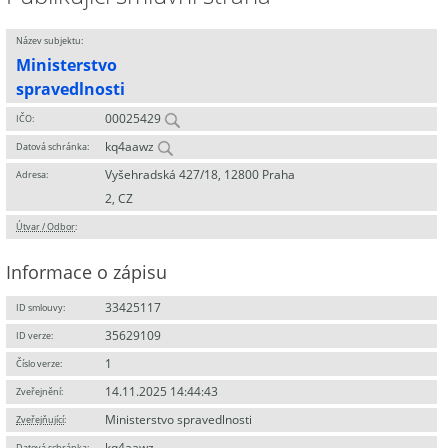
Název subjektu:
Ministerstvo
spravedlnosti
00025429
IČO:
kq4aawz
Datová schránka:
Vyšehradská 427/18, 12800 Praha
Adresa:
2, CZ
Útvar / Odbor
:
Informace o zápisu
33425117
ID smlouvy:
35629109
ID verze:
1
Číslo verze:
14.11.2025 14:44:43
Zveřejnění:
Ministerstvo spravedlnosti
Zveřejňující
:
kq4aawz
Datová schránka: