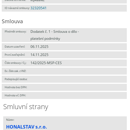
32320541
ID návazné smlouvy:
Smlouva
Dodatek č. 1 - Smlouva o dílo -
Předmět smlouvy:
platební podmínky
06.11.2025
Datum uzavření:
14.11.2025
První zveřejnění:
142/2025-MSP-CES
Číslo smlouvy / č.j.:
Ev. číslo zak. z VVZ:
Podepisující osoba:
Hodnota bez DPH:
Hodnota vč. DPH:
Smluvní strany
Název:
HONALSTAV s.r.o.