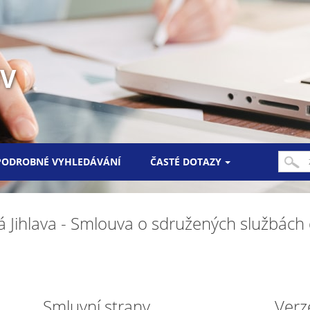
UV
PODROBNÉ VYHLEDÁVÁNÍ
ČASTÉ DOTAZY
á Jihlava - Smlouva o sdružených službác
Smluvní strany
Verz