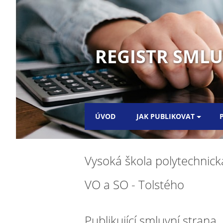
REGISTR SML
ÚVOD
JAK PUBLIKOVAT
Vysoká škola polytechnick
VO a SO - Tolstého
Publikující smluvní strana