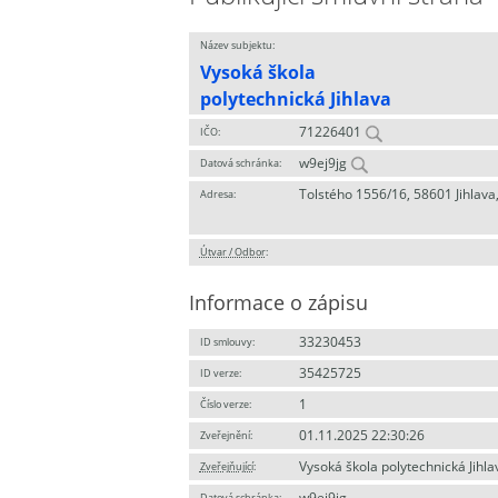
Název subjektu:
Vysoká škola
polytechnická Jihlava
71226401
IČO:
w9ej9jg
Datová schránka:
Tolstého 1556/16, 58601 Jihlava
Adresa:
Útvar / Odbor
:
Informace o zápisu
33230453
ID smlouvy:
35425725
ID verze:
1
Číslo verze:
01.11.2025 22:30:26
Zveřejnění:
Vysoká škola polytechnická Jihla
Zveřejňující
:
w9ej9jg
Datová schránka: