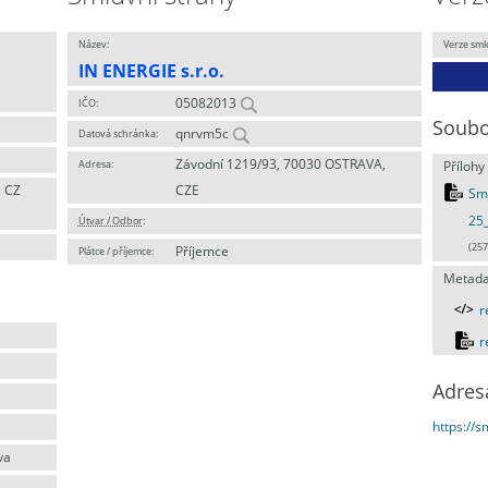
Název:
Verze sml
IN ENERGIE s.r.o.
05082013
IČO:
Soubo
qnrvm5c
Datová schránka:
Závodní 1219/93, 70030 OSTRAVA,
Adresa:
Přílohy
, CZ
CZE
Sm
25
Útvar / Odbor
:
(257
Příjemce
Plátce / příjemce:
Metada
r
r
Adres
https://
va