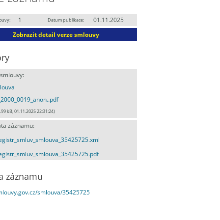
1
01.11.2025
ouvy:
Datum publikace:
Zobrazit detail verze smlouvy
ry
 smlouvy:
louva
_2000_0019_anon..pdf
.99 kB, 01.11.2025 22:31:24)
ta záznamu:
egistr_smluv_smlouva_35425725.xml
egistr_smluv_smlouva_35425725.pdf
a záznamu
smlouvy.gov.cz/smlouva/35425725