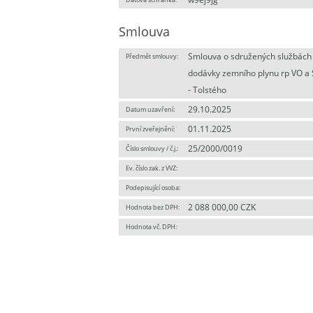
Smlouva
Smlouva o sdružených službách
Předmět smlouvy:
dodávky zemního plynu rp VO a
- Tolstého
29.10.2025
Datum uzavření:
01.11.2025
První zveřejnění:
25/2000/0019
Číslo smlouvy / č.j.:
Ev. číslo zak. z VVZ:
Podepisující osoba:
2 088 000,00 CZK
Hodnota bez DPH:
Hodnota vč. DPH: