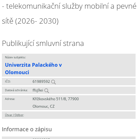
- telekomunikační služby mobilní a pevné
sítě (2026- 2030)
Publikující smluvní strana
Název subjektu:
Univerzita Palackého v
Olomouci
61989592
IČO:
ffsj9ei
Datová schránka:
Křížkovského 511/8, 77900
Adresa:
Olomouc, CZ
Útvar / Odbor
:
Informace o zápisu