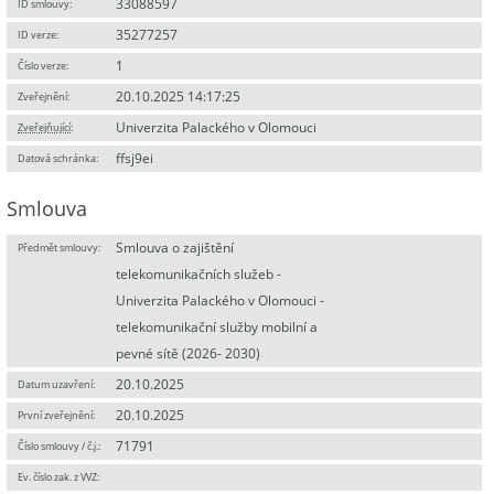
33088597
ID smlouvy:
35277257
ID verze:
1
Číslo verze:
20.10.2025 14:17:25
Zveřejnění:
Univerzita Palackého v Olomouci
Zveřejňující
:
ffsj9ei
Datová schránka:
Smlouva
Smlouva o zajištění
Předmět smlouvy:
telekomunikačních služeb -
Univerzita Palackého v Olomouci -
telekomunikační služby mobilní a
pevné sítě (2026- 2030)
20.10.2025
Datum uzavření:
20.10.2025
První zveřejnění:
71791
Číslo smlouvy / č.j.:
Ev. číslo zak. z VVZ: