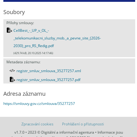
Soubory
Přílohy smlouvy:
CellBest_-_UP_v_OL_-
_telekomunikacni_sluzby_mob._a_pevne_site_(2026-
2030)_pro_RS_Redig.pdf
(429.74 kB, 20.10.2025 14:17:46)
Metadata záznamu:
registr_smluv_smlouva_35277257.xml
registr_smluv_smlouva_35277257.pdf
Adresa záznamu
https://smlouvy.gov.cz/smlouva/35277257
Zpracování cookies
Prohlášení o přístupnosti
v1.7.0 • 2023 © Digitální a informační agentura • Informace jsou