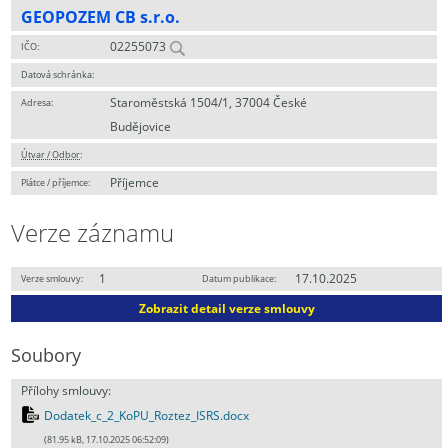
GEOPOZEM CB s.r.o.
02255073
IČO:
Datová schránka:
Staroměstská 1504/1, 37004 České
Adresa:
Budějovice
Útvar / Odbor
:
Příjemce
Plátce / příjemce:
Verze záznamu
1
17.10.2025
Verze smlouvy:
Datum publikace:
Zobrazit detail verze smlouvy
Soubory
Přílohy smlouvy:
Dodatek_c_2_KoPU_Roztez_ISRS.docx
(81.95 kB, 17.10.2025 06:52:09)