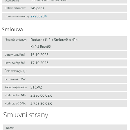
z49per3
Datová schránka:
27903204
ID návazné smlouvy:
Smlouva
Dodatek č. 2 k Smlouvě o dílo -
Předmět smlouvy:
KoPÚ Roztěž
16.10.2025
Datum uzavření:
17.10.2025
První zveřejnění:
Číslo smlouvy / č.j.:
Ev. číslo zak. z VVZ:
STČ-VZ
Podepisující osoba:
2 280,00 CZK
Hodnota bez DPH:
2 758,80 CZK
Hodnota vč. DPH:
Smluvní strany
Název: