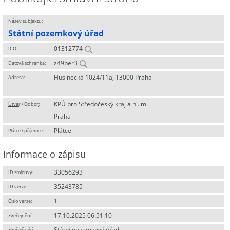
Název subjektu:
Státní pozemkový úřad
01312774
IČO:
z49per3
Datová schránka:
Husinecká 1024/11a, 13000 Praha
Adresa:
KPÚ pro Středočeský kraj a hl. m.
Útvar / Odbor
:
Praha
Plátce
Plátce / příjemce:
Informace o zápisu
33056293
ID smlouvy:
35243785
ID verze:
1
Číslo verze:
17.10.2025 06:51:10
Zveřejnění:
Státní pozemkový úřad
Zveřejňující
: