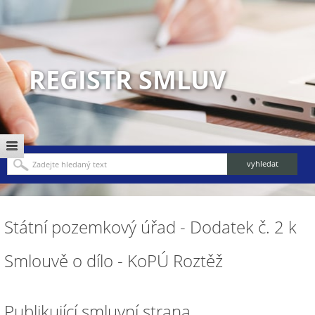
REGISTR SMLUV
Státní pozemkový úřad - Dodatek č. 2 k
Smlouvě o dílo - KoPÚ Roztěž
Publikující smluvní strana