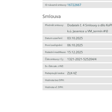
16722667
ID návazné smlouvy:
Smlouva
Dodatek č. 4 Smlouvy o dílo KoP
Předmět smlouvy:
k.ú. Jasenice u VM_termín #\0
03.10.2025
Datum uzavření:
06.10.2025
První zveřejnění:
15.12.2025
Poslední modifikace:
1321-2021-525204/4
Číslo smlouvy / č.j.:
Ev. číslo zak. z VVZ:
ZLK-VZ
Podepisující osoba:
Hodnota bez DPH:
Hodnota vč. DPH: