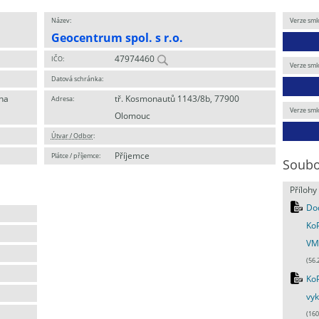
Název:
Verze sml
Geocentrum spol. s r.o.
47974460
IČO:
Verze sml
Datová schránka:
ha
tř. Kosmonautů 1143/8b, 77900
Adresa:
Verze sml
Olomouc
Útvar / Odbor
:
Příjemce
Plátce / příjemce:
Soubo
Přílohy
Dod
KoP
VM_
(56.
KoP
vyk
(160