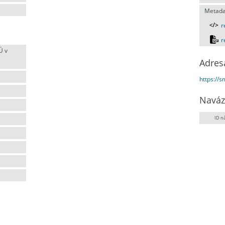
Metada
r
r
Ú v
Adres
https://
Naváz
ID n