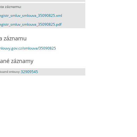
ta záznamu:
egistr_smluv_smlouva_35090825.xml
egistr_smluv_smlouva_35090825.pdf
a záznamu
smlouvy.gov.cz/smlouva/35090825
ané záznamy
32909545
ávazné smlouvy: