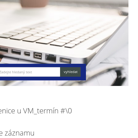
senice u VM_termín #\0
e záznamu