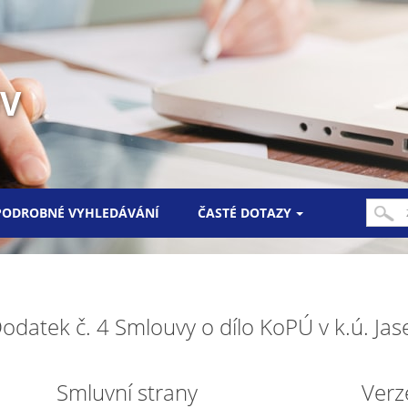
UV
PODROBNÉ VYHLEDÁVÁNÍ
ČASTÉ DOTAZY
odatek č. 4 Smlouvy o dílo KoPÚ v k.ú. Ja
Smluvní strany
Verz