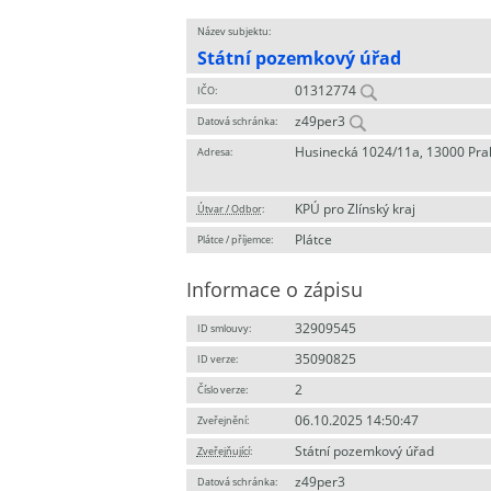
Název subjektu:
Státní pozemkový úřad
01312774
IČO:
z49per3
Datová schránka:
Husinecká 1024/11a, 13000 Pra
Adresa:
KPÚ pro Zlínský kraj
Útvar / Odbor
:
Plátce
Plátce / příjemce:
Informace o zápisu
32909545
ID smlouvy:
35090825
ID verze:
2
Číslo verze:
06.10.2025 14:50:47
Zveřejnění:
Státní pozemkový úřad
Zveřejňující
:
z49per3
Datová schránka: