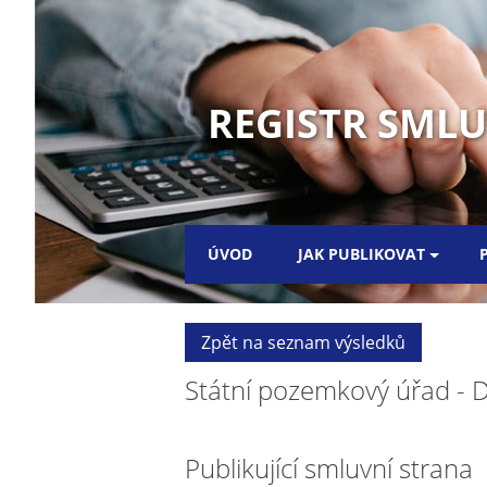
REGISTR SML
ÚVOD
JAK PUBLIKOVAT
Zpět na seznam výsledků
Státní pozemkový úřad - D
Publikující smluvní strana