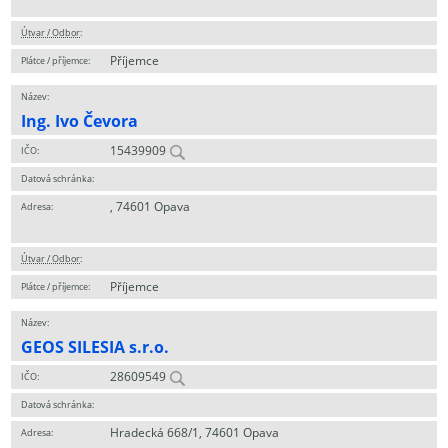
Útvar / Odbor
:
Příjemce
Plátce / příjemce:
Název:
Ing. Ivo Čevora
15439909
IČO:
Datová schránka:
, 74601 Opava
Adresa:
Útvar / Odbor
:
Příjemce
Plátce / příjemce:
Název:
GEOS SILESIA s.r.o.
28609549
IČO:
Datová schránka:
Hradecká 668/1, 74601 Opava
Adresa: