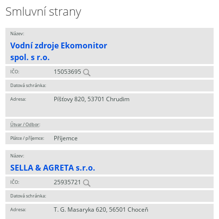
Smluvní strany
Název:
Vodní zdroje Ekomonitor
spol. s r.o.
15053695
IČO:
Datová schránka:
Píšťovy 820, 53701 Chrudim
Adresa:
Útvar / Odbor
:
Příjemce
Plátce / příjemce:
Název:
SELLA & AGRETA s.r.o.
25935721
IČO:
Datová schránka:
T. G. Masaryka 620, 56501 Choceň
Adresa: