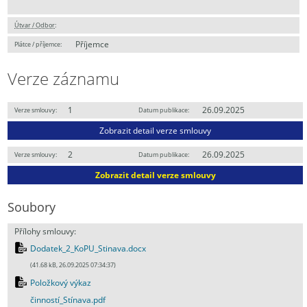
Útvar / Odbor
:
Příjemce
Plátce / příjemce:
Verze záznamu
1
26.09.2025
Verze smlouvy:
Datum publikace:
Zobrazit detail verze smlouvy
2
26.09.2025
Verze smlouvy:
Datum publikace:
Zobrazit detail verze smlouvy
Soubory
Přílohy smlouvy:
Dodatek_2_KoPU_Stinava.docx
(41.68 kB, 26.09.2025 07:34:37)
Položkový výkaz
činností_Stínava.pdf