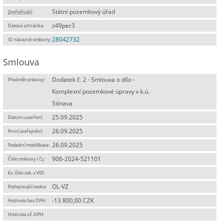
Státní pozemkový úřad
Zveřejňující
:
z49per3
Datová schránka:
28042732
ID návazné smlouvy:
Smlouva
Dodatek č. 2 - Smlouva o dílo -
Předmět smlouvy:
Komplexní pozemkové úpravy v k.ú.
Stínava
25.09.2025
Datum uzavření:
26.09.2025
První zveřejnění:
26.09.2025
Poslední modifikace:
906-2024-521101
Číslo smlouvy / č.j.:
Ev. číslo zak. z VVZ:
OL-VZ
Podepisující osoba:
-13 800,00 CZK
Hodnota bez DPH:
Hodnota vč. DPH: