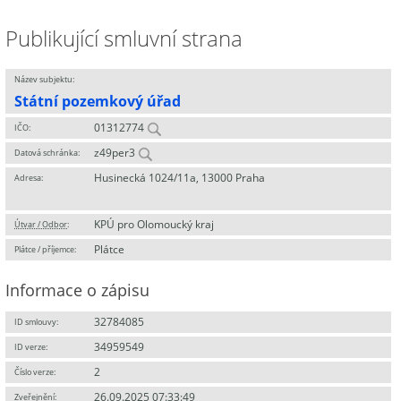
Publikující smluvní strana
Název subjektu:
Státní pozemkový úřad
01312774
IČO:
z49per3
Datová schránka:
Husinecká 1024/11a, 13000 Praha
Adresa:
KPÚ pro Olomoucký kraj
Útvar / Odbor
:
Plátce
Plátce / příjemce:
Informace o zápisu
32784085
ID smlouvy:
34959549
ID verze:
2
Číslo verze:
26.09.2025 07:33:49
Zveřejnění: