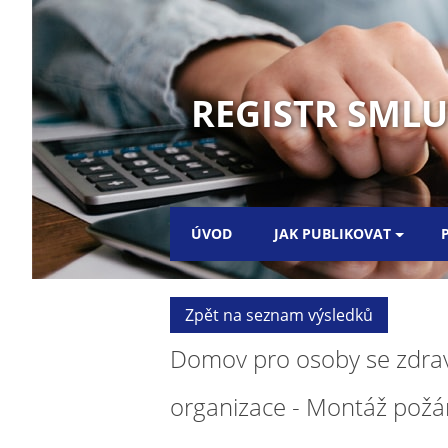
REGISTR SML
ÚVOD
JAK PUBLIKOVAT
Zpět na seznam výsledků
Domov pro osoby se zdra
organizace - Montáž požár