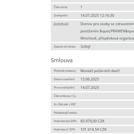
1
Číslo verze:
14.07.2025 12:16:30
Zveřejnění:
Domov pro osoby se zdravotní
Zveřejňující
:
postižením &quot;PRAMEN&quot
Mnichově, příspěvková organiz
3zfkijf
Datová schránka:
Smlouva
Montáž požárních dveří
Předmět smlouvy:
15.06.2025
Datum uzavření:
14.07.2025
První zveřejnění:
Číslo smlouvy / č.j.:
Ev. číslo zak. z VVZ:
Podepisující osoba:
83 979,00 CZK
Hodnota bez DPH:
101 614,59 CZK
Hodnota vč. DPH: