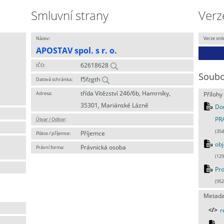
Smluvní strany
Verz
Název:
Verze sml
APOSTAV spol. s r. o.
62618628
IČO:
Soubo
f5fzgth
Datová schránka:
třída Vítězství 246/6b, Hamrníky,
Adresa:
Přílohy
35301, Mariánské Lázně
Do
PR
Útvar / Odbor
:
(354
Příjemce
Plátce / příjemce:
obj
Právnická osoba
Právní forma:
(129
Pro
(952
Metada
r