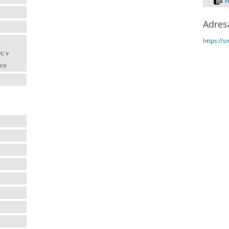
r
Adres
https://
m
; v
ace