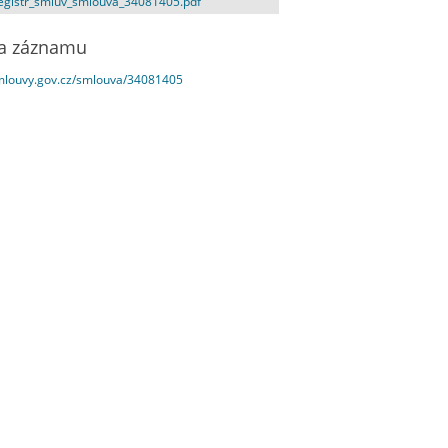
egistr_smluv_smlouva_34081405.pdf
a záznamu
smlouvy.gov.cz/smlouva/34081405