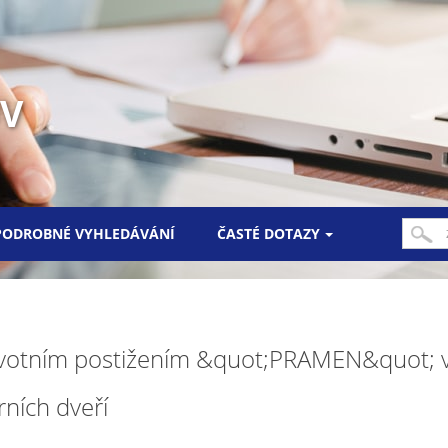
UV
PODROBNÉ VYHLEDÁVÁNÍ
ČASTÉ DOTAZY
votním postižením &quot;PRAMEN&quot; v
ních dveří