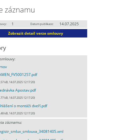
e záznamu
1
14.07.2025
ouvy:
Datum publikace:
Zobrazit detail verze smlouvy
ry
 smlouvy:
mov
AMEN_FV5001257.pdf
.57 kB, 14.07.2025 12:17:20)
ednávka Apostav.pdf
.77 kB, 14.07.2025 12:17:20)
hlášení o montáži dveří.pdf
.48 kB, 14.07.2025 12:17:20)
ta záznamu:
egistr_smluv_smlouva_34081405.xml