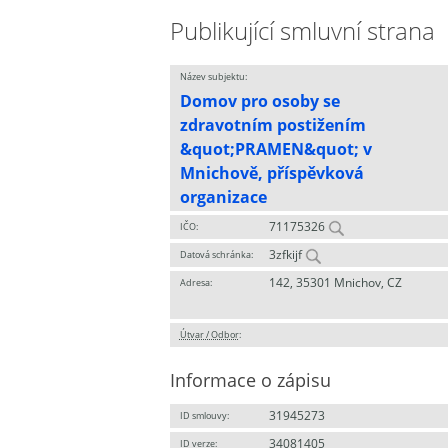
Publikující smluvní strana
Název subjektu:
Domov pro osoby se
zdravotním postižením
&quot;PRAMEN&quot; v
Mnichově, příspěvková
organizace
71175326
IČO:
3zfkijf
Datová schránka:
142, 35301 Mnichov, CZ
Adresa:
Útvar / Odbor
:
Informace o zápisu
31945273
ID smlouvy:
34081405
ID verze: