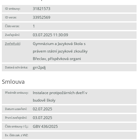
31821573
ID smlouvy:
33952569
ID verze:
1
Číslo verze:
03.07.2025 11:30:09
Zveřejnění:
Gymnázium a Jazyková škola s
Zveřejňující
:
právem státní jazykové zkoušky
Břeclav, příspěvková organi
grr2pdj
Datová schránka:
Smlouva
Instalace protipožárních dveří v
Předmět smlouvy:
budově školy
02.07.2025
Datum uzavření:
03.07.2025
První zveřejnění:
GBV 436/2025
Číslo smlouvy / č.j.:
Ev. číslo zak. z VVZ: