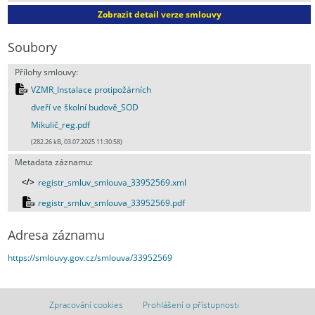
Zobrazit detail verze smlouvy
Soubory
Přílohy smlouvy:
VZMR_Instalace protipožárních
dveří ve školní budově_SOD
Mikulič_reg.pdf
(282.26 kB, 03.07.2025 11:30:58)
Metadata záznamu:
registr_smluv_smlouva_33952569.xml
registr_smluv_smlouva_33952569.pdf
Adresa záznamu
https://smlouvy.gov.cz/smlouva/33952569
Zpracování cookies
Prohlášení o přístupnosti