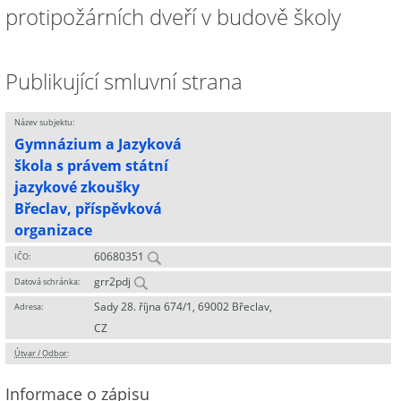
protipožárních dveří v budově školy
Publikující smluvní strana
Název subjektu:
Gymnázium a Jazyková
škola s právem státní
jazykové zkoušky
Břeclav, příspěvková
organizace
60680351
IČO:
grr2pdj
Datová schránka:
Sady 28. října 674/1, 69002 Břeclav,
Adresa:
CZ
Útvar / Odbor
:
Informace o zápisu