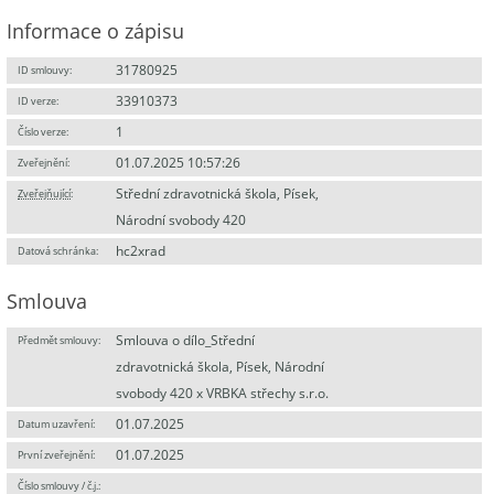
Informace o zápisu
31780925
ID smlouvy:
33910373
ID verze:
1
Číslo verze:
01.07.2025 10:57:26
Zveřejnění:
Střední zdravotnická škola, Písek,
Zveřejňující
:
Národní svobody 420
hc2xrad
Datová schránka:
Smlouva
Smlouva o dílo_Střední
Předmět smlouvy:
zdravotnická škola, Písek, Národní
svobody 420 x VRBKA střechy s.r.o.
01.07.2025
Datum uzavření:
01.07.2025
První zveřejnění:
Číslo smlouvy / č.j.: