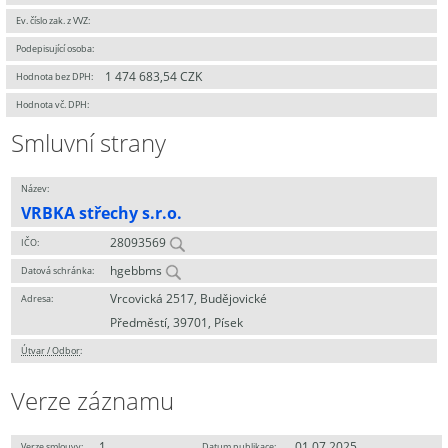
Ev. číslo zak. z VVZ:
Podepisující osoba:
1 474 683,54 CZK
Hodnota bez DPH:
Hodnota vč. DPH:
Smluvní strany
Název:
VRBKA střechy s.r.o.
28093569
IČO:
hgebbms
Datová schránka:
Vrcovická 2517, Budějovické
Adresa:
Předměstí, 39701, Písek
Útvar / Odbor
:
Verze záznamu
1
01.07.2025
Verze smlouvy:
Datum publikace: