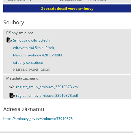
Zobrazit detail verze smlouvy
Soubory
Přílohy smlouvy:
Smlouva o dílo_Střední
zdravotnická škola, Písek,
Národní svobody 420 x VRBKA
střechy s.r.o..docx
(44.25 kB, 01.07.2025 10:58:27)
Metadata záznamu:
registr_smluv_smlouva_33910373.xml
registr_smluv_smlouva_33910373.pdf
Adresa záznamu
https://smlouvy.gov.cz/smlouva/33910373