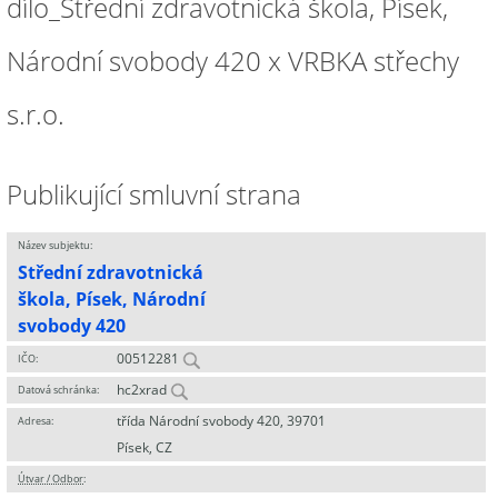
dílo_Střední zdravotnická škola, Písek,
Národní svobody 420 x VRBKA střechy
s.r.o.
Publikující smluvní strana
Název subjektu:
Střední zdravotnická
škola, Písek, Národní
svobody 420
00512281
IČO:
hc2xrad
Datová schránka:
třída Národní svobody 420, 39701
Adresa:
Písek, CZ
Útvar / Odbor
: