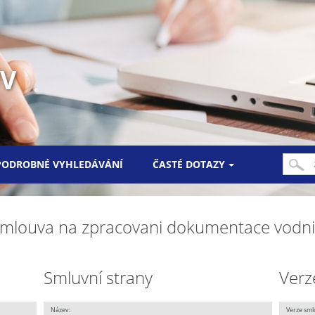
UV
PODROBNÉ VYHLEDÁVÁNÍ
ČASTÉ DOTAZY
Smlouva na zpracovani dokumentace vodnih
Smluvní strany
Verz
Název:
Verze sml