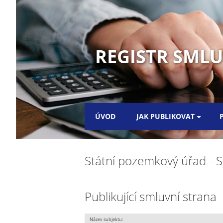
REGISTR SML
ÚVOD
JAK PUBLIKOVAT
Státní pozemkový úřad - 
Publikující smluvní strana
Název subjektu: