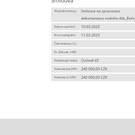
Smlouva
Smlouva na zpracovani
Předmět smlouvy:
dokumentace vodniho dila_Boře
10.03.2025
Datum uzavření:
11.03.2025
První zveřejnění:
Číslo smlouvy / č.j.:
Ev. číslo zak. z VVZ:
Ústředí-VZ
Podepisující osoba:
240 000,00 CZK
Hodnota bez DPH:
240 000,00 CZK
Hodnota vč. DPH: