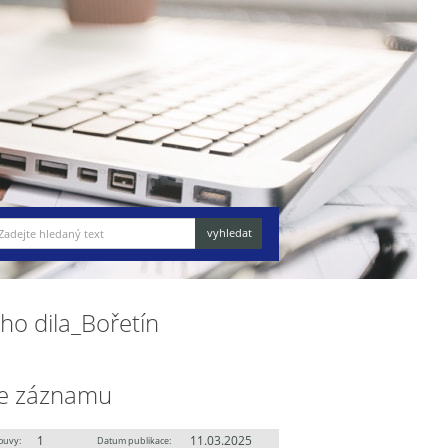
o dila_Bořetín
e záznamu
1
11.03.2025
ouvy:
Datum publikace: