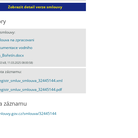
Zobrazit detail verze smlouvy
ry
 smlouvy:
ouva na zpracovani
kumentace vodniho
a_Bořetín.docx
43 kB, 11.03.2025 08:00:58)
ta záznamu:
egistr_smluv_smlouva_32445144.xml
egistr_smluv_smlouva_32445144.pdf
a záznamu
smlouvy.gov.cz/smlouva/32445144