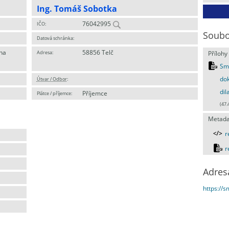
Ing. Tomáš Sobotka
76042995
IČO:
Soubo
Datová schránka:
ha
58856 Telč
Adresa:
Přílohy
Sml
do
Útvar / Odbor
:
dil
Příjemce
Plátce / příjemce:
(47.
Metada
r
r
Adres
https://