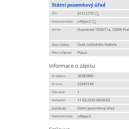
Státní pozemkový úřad
01312774
IČO:
z49per3
Datová schránka:
Husinecká 1024/11a, 13000 Pra
Adresa:
Úsek ústředního ředitele
Útvar / Odbor
:
Plátce
Plátce / příjemce:
Informace o zápisu
30383880
ID smlouvy:
32445144
ID verze:
1
Číslo verze:
11.03.2025 08:00:03
Zveřejnění:
Státní pozemkový úřad
Zveřejňující
:
z49per3
Datová schránka: