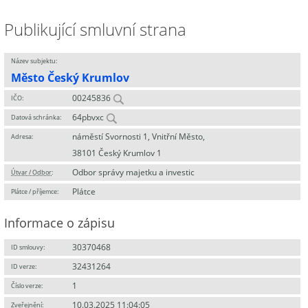
Publikující smluvní strana
Název subjektu:
Město Český Krumlov
00245836
IČO:
64pbvxc
Datová schránka:
náměstí Svornosti 1, Vnitřní Město,
Adresa:
38101 Český Krumlov 1
Odbor správy majetku a investic
Útvar / Odbor
:
Plátce
Plátce / příjemce:
Informace o zápisu
30370468
ID smlouvy:
32431264
ID verze:
1
Číslo verze:
10.03.2025 11:04:05
Zveřejnění: