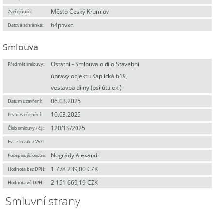
Město Český Krumlov
Zveřejňující
:
64pbvxc
Datová schránka:
Smlouva
Ostatní - Smlouva o dílo Stavební
Předmět smlouvy:
úpravy objektu Kaplická 619,
vestavba dílny (psí útulek )
06.03.2025
Datum uzavření:
10.03.2025
První zveřejnění:
120/1S/2025
Číslo smlouvy / č.j.:
Ev. číslo zak. z VVZ:
Nogrády Alexandr
Podepisující osoba:
1 778 239,00 CZK
Hodnota bez DPH:
2 151 669,19 CZK
Hodnota vč. DPH:
Smluvní strany