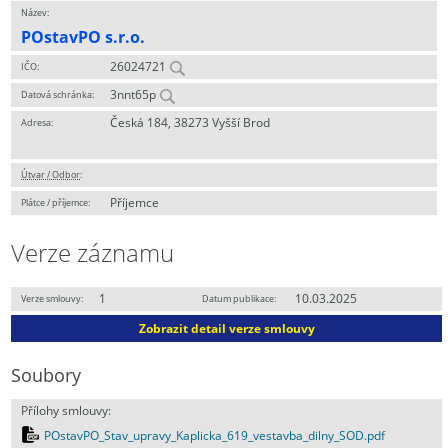
Název:
POstavPO s.r.o.
26024721
IČO:
3nnt65p
Datová schránka:
Česká 184, 38273 Vyšší Brod
Adresa:
Útvar / Odbor
:
Příjemce
Plátce / příjemce:
Verze záznamu
1
10.03.2025
Verze smlouvy:
Datum publikace:
Zobrazit detail verze smlouvy
Soubory
Přílohy smlouvy:
POstavPO_Stav_upravy_Kaplicka_619_vestavba_dilny_SOD.pdf