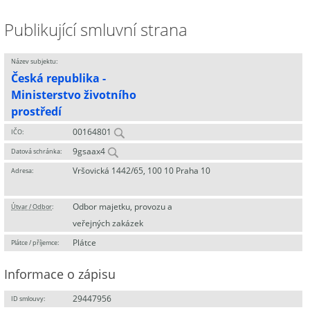
Publikující smluvní strana
Název subjektu:
Česká republika -
Ministerstvo životního
prostředí
00164801
IČO:
9gsaax4
Datová schránka:
Vršovická 1442/65, 100 10 Praha 10
Adresa:
Odbor majetku, provozu a
Útvar / Odbor
:
veřejných zakázek
Plátce
Plátce / příjemce:
Informace o zápisu
29447956
ID smlouvy: