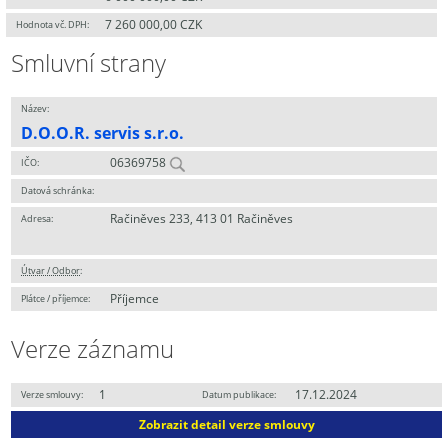
7 260 000,00 CZK
Hodnota vč. DPH:
Smluvní strany
Název:
D.O.O.R. servis s.r.o.
06369758
IČO:
Datová schránka:
Račiněves 233, 413 01 Račiněves
Adresa:
Útvar / Odbor
:
Příjemce
Plátce / příjemce:
Verze záznamu
1
17.12.2024
Verze smlouvy:
Datum publikace:
Zobrazit detail verze smlouvy