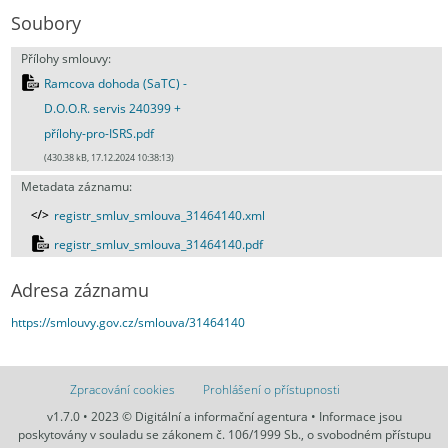
Soubory
Přílohy smlouvy:
Ramcova dohoda (SaTC) -
D.O.O.R. servis 240399 +
přílohy-pro-ISRS.pdf
(430.38 kB, 17.12.2024 10:38:13)
Metadata záznamu:
registr_smluv_smlouva_31464140.xml
registr_smluv_smlouva_31464140.pdf
Adresa záznamu
https://smlouvy.gov.cz/smlouva/31464140
Zpracování cookies
Prohlášení o přístupnosti
v1.7.0 • 2023 © Digitální a informační agentura • Informace jsou
poskytovány v souladu se zákonem č. 106/1999 Sb., o svobodném přístupu