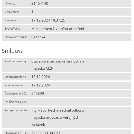
31464140
ID verze:
1
Číslo verze:
17.12.2024 10:37:25
Zveřejnění:
Ministerstvo životního prostředí
Zveřejňující
:
9gsaax4
Datová schránka:
Smlouva
Stavební a technické činnosti na
Předmět smlouvy:
majetku MŽP
13.12.2024
Datum uzavření:
17.12.2024
První zveřejnění:
240399
Číslo smlouvy / č.j.:
Ev. číslo zak. z VVZ:
Ing. Pavol Pecha, ředitel odboru
Podepisující osoba:
majetku provozu a veřejných
zakázek
6 000 000,00 CZK
Hodnota bez DPH: