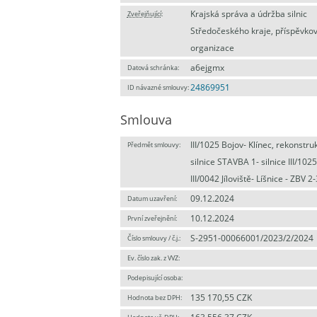
Krajská správa a údržba silnic
Zveřejňující
:
Středočeského kraje, příspěvko
organizace
a6ejgmx
Datová schránka:
24869951
ID návazné smlouvy:
Smlouva
III/1025 Bojov- Klínec, rekonstru
Předmět smlouvy:
silnice STAVBA 1- silnice III/1025
III/0042 Jíloviště- Líšnice - ZBV 2-
09.12.2024
Datum uzavření:
10.12.2024
První zveřejnění:
S-2951-00066001/2023/2/2024
Číslo smlouvy / č.j.:
Ev. číslo zak. z VVZ:
Podepisující osoba:
135 170,55 CZK
Hodnota bez DPH: