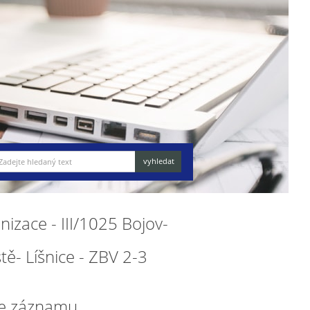
nizace - III/1025 Bojov-
ště- Líšnice - ZBV 2-3
e záznamu