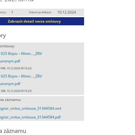
1
10.12.2024
ouvy:
Datum publikace:
Zobrazit detail verze smlouvy
ry
 smlouvy:
_1025 Bojov – Klínec..._ZBV
_anonym.pdf
9 MB, 10.12.2024 09:16:22)
_1025 Bojov – Klínec..._ZBV
_anonym.pdf
1 MB, 10.12.2024 09:16:23)
ta záznamu:
egistr_smluv_smlouva_31344584.xml
egistr_smluv_smlouva_31344584.pdf
a záznamu