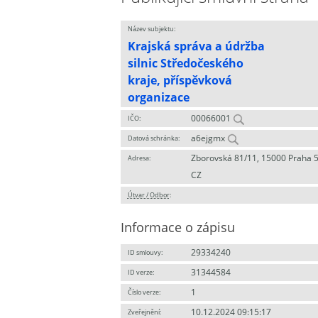
Název subjektu:
Krajská správa a údržba
silnic Středočeského
kraje, příspěvková
organizace
00066001
IČO:
a6ejgmx
Datová schránka:
Zborovská 81/11, 15000 Praha 5
Adresa:
CZ
Útvar / Odbor
:
Informace o zápisu
29334240
ID smlouvy:
31344584
ID verze:
1
Číslo verze:
10.12.2024 09:15:17
Zveřejnění: