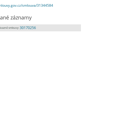
smlouvy.gov.cz/smlouva/31344584
ané záznamy
30170256
ávazné smlouvy: