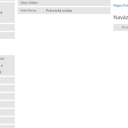
Útvar / Odbor
:
https://
Právnická osoba
Právní forma:
vá
Naváz
ID n
kce
 a
3