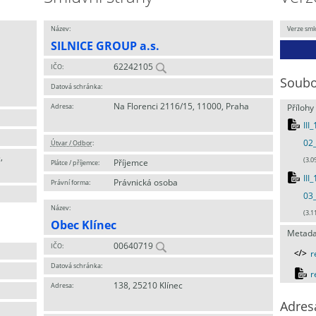
Název:
Verze sml
SILNICE GROUP a.s.
62242105
IČO:
Soubo
Datová schránka:
Na Florenci 2116/15, 11000, Praha
Adresa:
Přílohy
III
02
Útvar / Odbor
:
,
(3.0
Příjemce
Plátce / příjemce:
III
Právnická osoba
Právní forma:
03
Název:
(3.1
Obec Klínec
Metada
00640719
IČO:
r
Datová schránka:
r
138, 25210 Klínec
Adresa:
Adres