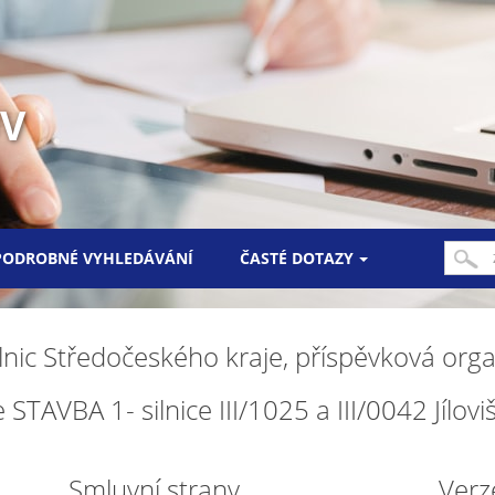
UV
PODROBNÉ VYHLEDÁVÁNÍ
ČASTÉ DOTAZY
lnic Středočeského kraje, příspěvková orga
 STAVBA 1- silnice III/1025 a III/0042 Jílovi
Smluvní strany
Verz