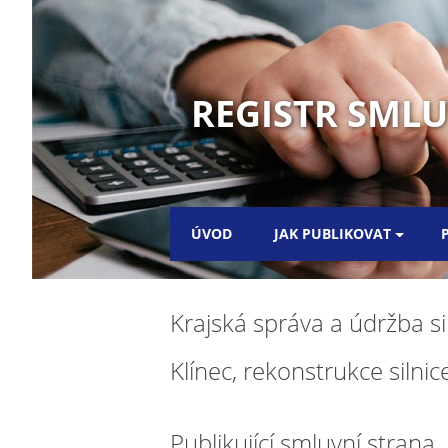
REGISTR SML
ÚVOD
JAK PUBLIKOVAT
Krajská správa a údržba si
Klínec, rekonstrukce silnice
Publikující smluvní strana