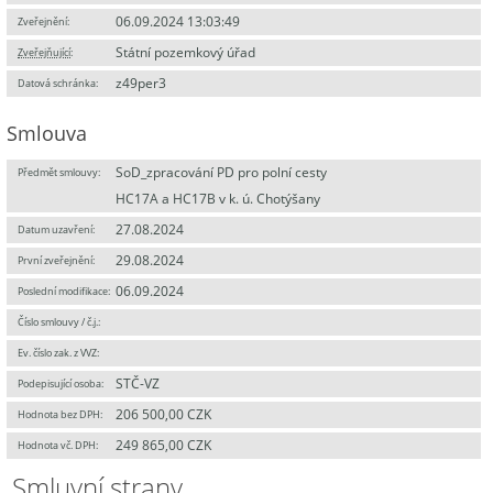
06.09.2024 13:03:49
Zveřejnění:
Státní pozemkový úřad
Zveřejňující
:
z49per3
Datová schránka:
Smlouva
SoD_zpracování PD pro polní cesty
Předmět smlouvy:
HC17A a HC17B v k. ú. Chotýšany
27.08.2024
Datum uzavření:
29.08.2024
První zveřejnění:
06.09.2024
Poslední modifikace:
Číslo smlouvy / č.j.:
Ev. číslo zak. z VVZ:
STČ-VZ
Podepisující osoba:
206 500,00 CZK
Hodnota bez DPH:
249 865,00 CZK
Hodnota vč. DPH:
Smluvní strany