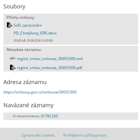
Soubory
Přílohy smlouvy:
SoD_zpracování
PD_Chotýšany_ISRS.docx
(93.82 kB, 29.08.2024 16:20:00)
Metadata záznamu:
registr_smluv_smlouva_30055300.xml
registr_smluv_smlouva_30055300.pdf
Adresa záznamu
https://smlouvy.gov.cz/smlouva/30055300
Navázané záznamy
31781205
ID návazné smlouvy:
Zpracování cookies
Prohlášení o přístupnosti