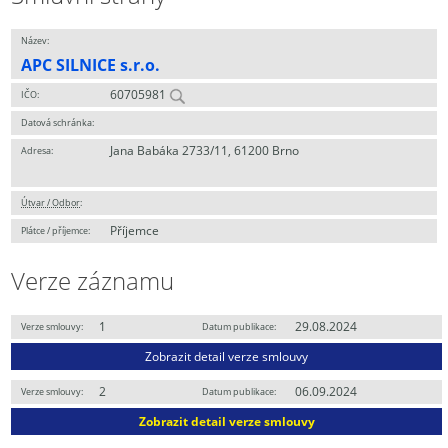
Název:
APC SILNICE s.r.o.
60705981
IČO:
Datová schránka:
Jana Babáka 2733/11, 61200 Brno
Adresa:
Útvar / Odbor
:
Příjemce
Plátce / příjemce:
Verze záznamu
1
29.08.2024
Verze smlouvy:
Datum publikace:
Zobrazit detail verze smlouvy
2
06.09.2024
Verze smlouvy:
Datum publikace:
Zobrazit detail verze smlouvy