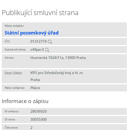
Publikující smluvní strana
Název subjektu:
Státní pozemkový úřad
01312774
IČO:
z49per3
Datová schránka:
Husinecká 1024/11a, 13000 Praha
Adresa:
KPÚ pro Středočeský kraj a hl. m.
Útvar / Odbor
:
Praha
Plátce
Plátce / příjemce:
Informace o zápisu
28036920
ID smlouvy:
30055300
ID verze:
2
Číslo verze: