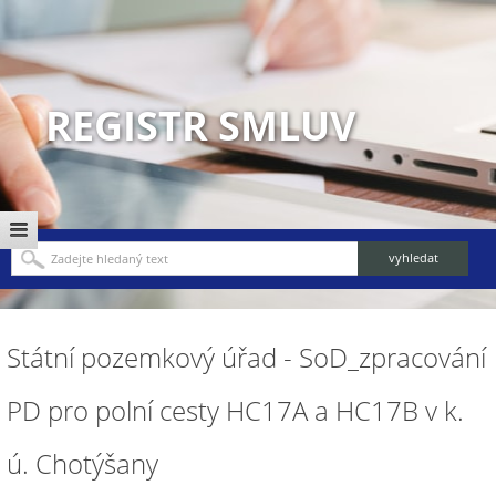
REGISTR SMLUV
Státní pozemkový úřad - SoD_zpracování
PD pro polní cesty HC17A a HC17B v k.
ú. Chotýšany