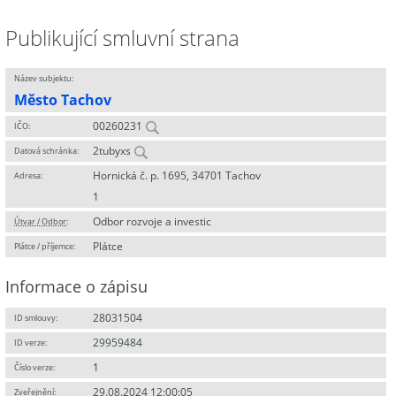
Publikující smluvní strana
Název subjektu:
Město Tachov
00260231
IČO:
2tubyxs
Datová schránka:
Hornická č. p. 1695, 34701 Tachov
Adresa:
1
Odbor rozvoje a investic
Útvar / Odbor
:
Plátce
Plátce / příjemce:
Informace o zápisu
28031504
ID smlouvy:
29959484
ID verze:
1
Číslo verze:
29.08.2024 12:00:05
Zveřejnění: