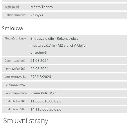
Město Tachov
Zveřejňující
:
2tubyxs
Datová schránka:
Smlouva
Smlouva o dílo - Rekonstrukce
Předmět smlouvy:
mostu ev.č.74b - M2 v ulici V Alejích
v Tachově
21.08.2024
Datum uzavření:
29.08.2024
První zveřejnění:
378/1S/2024
Číslo smlouvy / č.j.:
Ev. číslo zak. z VVZ:
Vrána Petr, Mgr.
Podepisující osoba:
11 666 616,00 CZK
Hodnota bez DPH:
14 116 605,36 CZK
Hodnota vč. DPH:
Smluvní strany