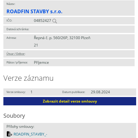
Název:
ROADFIN STAVBY s.r.o.
04852427
IČO:
Datová schránka:
Řepná č. p. 560/26P, 32100 Plzeň
Adresa:
21
Útvar / Odbor
:
Příjemce
Plátce / příjemce:
Verze záznamu
1
29.08.2024
Verze smlouvy:
Datum publikace:
Zobrazit detail verze smlouvy
Soubory
Přílohy smlouvy:
ROADFIN_STAVBY_-