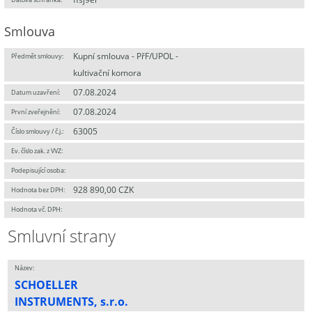
Smlouva
Kupní smlouva - PřF/UPOL -
Předmět smlouvy:
kultivační komora
07.08.2024
Datum uzavření:
07.08.2024
První zveřejnění:
63005
Číslo smlouvy / č.j.:
Ev. číslo zak. z VVZ:
Podepisující osoba:
928 890,00 CZK
Hodnota bez DPH:
Hodnota vč. DPH:
Smluvní strany
Název:
SCHOELLER
INSTRUMENTS, s.r.o.