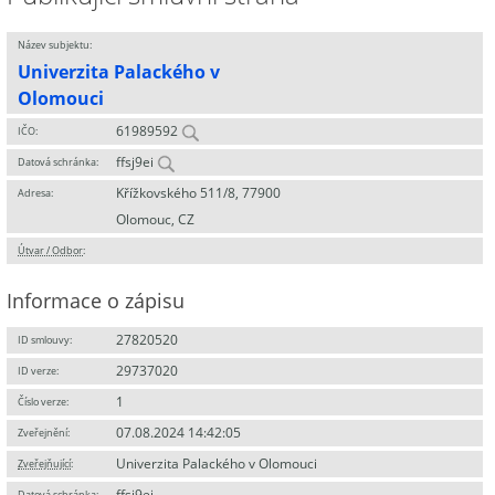
Název subjektu:
Univerzita Palackého v
Olomouci
61989592
IČO:
ffsj9ei
Datová schránka:
Křížkovského 511/8, 77900
Adresa:
Olomouc, CZ
Útvar / Odbor
:
Informace o zápisu
27820520
ID smlouvy:
29737020
ID verze:
1
Číslo verze:
07.08.2024 14:42:05
Zveřejnění:
Univerzita Palackého v Olomouci
Zveřejňující
:
ffsj9ei
Datová schránka: