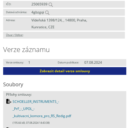
25065939
IČO:
4gbzgqi
Datová schránka:
Vídeňská 1398/124, , 14800, Praha,
Adresa:
Kunratice, CZE
Útvar / Odbor
:
Verze záznamu
1
07.08.2024
Verze smlouvy:
Datum publikace:
Zobrazit detail verze smlouvy
Soubory
Přílohy smlouvy:
SCHOELLER_INSTRUMENTS_-
_PrF_-_UPOL_-
_kultivacni_komora_pro_RS_Redig.pdf
(195.66 kB, 07.08.2024 14:43:38)