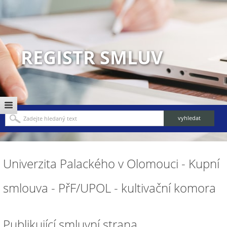
REGISTR SMLUV
Univerzita Palackého v Olomouci - Kupní
smlouva - PřF/UPOL - kultivační komora
Publikující smluvní strana