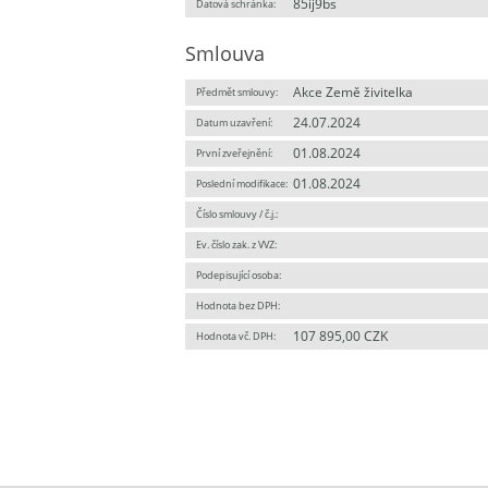
85ij9bs
Datová schránka:
Smlouva
Akce Země živitelka
Předmět smlouvy:
24.07.2024
Datum uzavření:
01.08.2024
První zveřejnění:
01.08.2024
Poslední modifikace:
Číslo smlouvy / č.j.:
Ev. číslo zak. z VVZ:
Podepisující osoba:
Hodnota bez DPH:
107 895,00 CZK
Hodnota vč. DPH: