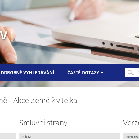
UV
PODROBNÉ VYHLEDÁVÁNÍ
ČASTÉ DOTAZY
ně - Akce Země živitelka
Smluvní strany
Verz
Název:
Verze sml