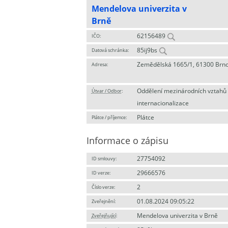
Mendelova univerzita v
Brně
62156489
IČO:
85ij9bs
Datová schránka:
Zemědělská 1665/1, 61300 Brn
Adresa:
Oddělení mezinárodních vztahů
Útvar / Odbor
:
internacionalizace
Plátce
Plátce / příjemce:
Informace o zápisu
27754092
ID smlouvy:
29666576
ID verze:
2
Číslo verze:
01.08.2024 09:05:22
Zveřejnění:
Mendelova univerzita v Brně
Zveřejňující
: