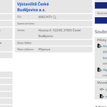
Výstaviště České
Budějovice a.s.
Verze sml
60827475
IČO:
Datová schránka:
o
Husova tř. 523/30, 37005 České
Adresa:
Soubo
Budějovice
Přílohy
 a
Útvar / Odbor
:
Akc
Příjemce
Plátce / příjemce:
35
živ
(669
Ob
(195
Metada
r
r