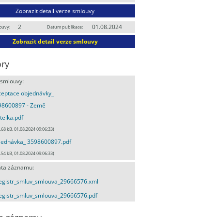
Zobrazit detail verze smlouvy
2
01.08.2024
ouvy:
Datum publikace:
Zobrazit detail verze smlouvy
ry
 smlouvy:
eptace objednávky_
98600897 - Země
itelka.pdf
.68 kB, 01.08.2024 09:06:33)
jednávka_ 3598600897.pdf
.54 kB, 01.08.2024 09:06:33)
ta záznamu:
egistr_smluv_smlouva_29666576.xml
egistr_smluv_smlouva_29666576.pdf