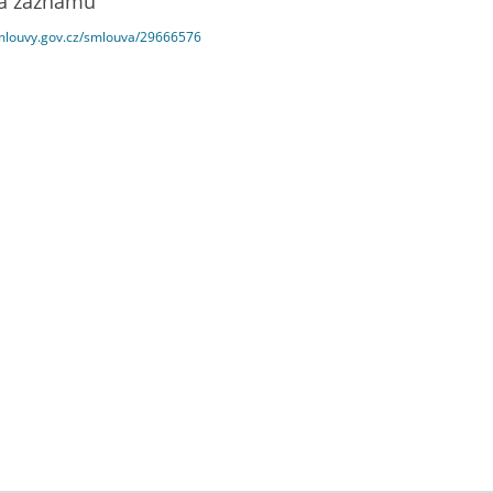
a záznamu
smlouvy.gov.cz/smlouva/29666576