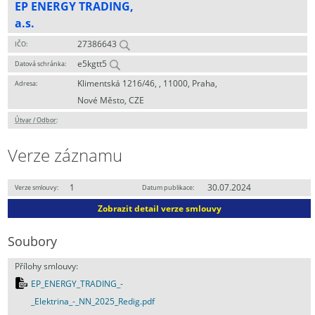
EP ENERGY TRADING,
a.s.
27386643
IČO:
e5kgtt5
Datová schránka:
Klimentská 1216/46, , 11000, Praha,
Adresa:
Nové Město, CZE
Útvar / Odbor
:
Verze záznamu
1
30.07.2024
Verze smlouvy:
Datum publikace:
Zobrazit detail verze smlouvy
Soubory
Přílohy smlouvy:
EP_ENERGY_TRADING_-
_Elektrina_-_NN_2025_Redig.pdf