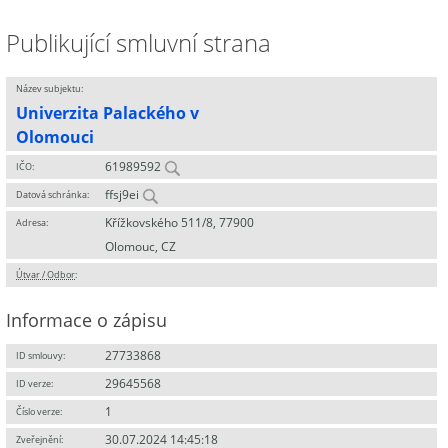
Publikující smluvní strana
Název subjektu:
Univerzita Palackého v
Olomouci
61989592
IČO:
ffsj9ei
Datová schránka:
Křížkovského 511/8, 77900
Adresa:
Olomouc, CZ
Útvar / Odbor
:
Informace o zápisu
27733868
ID smlouvy:
29645568
ID verze:
1
Číslo verze:
30.07.2024 14:45:18
Zveřejnění: