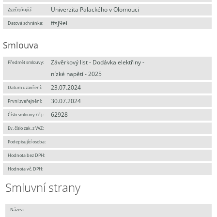
Univerzita Palackého v Olomouci
Zveřejňující
:
ffsj9ei
Datová schránka:
Smlouva
Závěrkový list - Dodávka elektřiny -
Předmět smlouvy:
nízké napětí - 2025
23.07.2024
Datum uzavření:
30.07.2024
První zveřejnění:
62928
Číslo smlouvy / č.j.:
Ev. číslo zak. z VVZ:
Podepisující osoba:
Hodnota bez DPH:
Hodnota vč. DPH:
Smluvní strany
Název: