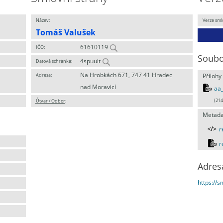
Název:
Verze sml
Tomáš Valušek
61610119
IČO:
Soubo
4spuuit
Datová schránka:
Na Hrobkách 671, 747 41 Hradec
Adresa:
Přílohy
nad Moravicí
aa
Útvar / Odbor
:
(214
Metada
r
r
Adres
https://