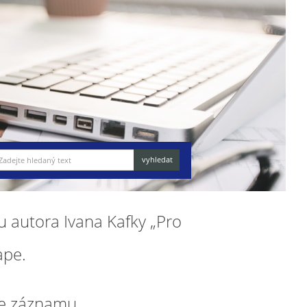
u autora Ivana Kafky „Pro
ape.
e záznamu