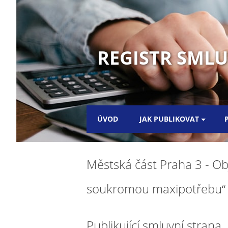
REGISTR SML
ÚVOD
JAK PUBLIKOVAT
Městská část Praha 3 - Ob
soukromou maxipotřebu“ v 
Publikující smluvní strana