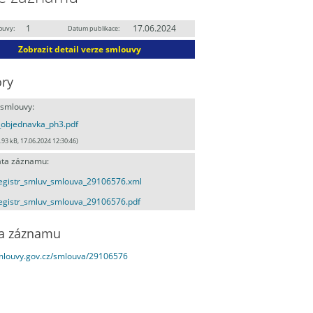
1
17.06.2024
ouvy:
Datum publikace:
Zobrazit detail verze smlouvy
ry
 smlouvy:
_objednavka_ph3.pdf
.93 kB, 17.06.2024 12:30:46)
ta záznamu:
egistr_smluv_smlouva_29106576.xml
egistr_smluv_smlouva_29106576.pdf
a záznamu
smlouvy.gov.cz/smlouva/29106576