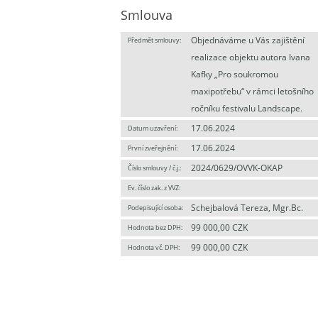
Smlouva
Objednáváme u Vás zajištění
Předmět smlouvy:
realizace objektu autora Ivana
Kafky „Pro soukromou
maxipotřebu“ v rámci letošního
ročníku festivalu Landscape.
17.06.2024
Datum uzavření:
17.06.2024
První zveřejnění:
2024/0629/OVVK-OKAP
Číslo smlouvy / č.j.:
Ev. číslo zak. z VVZ:
Schejbalová Tereza, Mgr.Bc.
Podepisující osoba:
99 000,00 CZK
Hodnota bez DPH:
99 000,00 CZK
Hodnota vč. DPH: