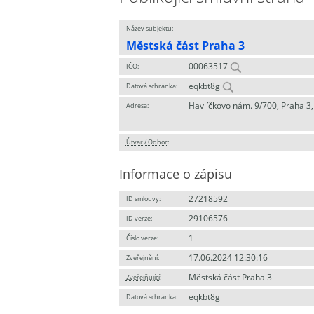
Název subjektu:
Městská část Praha 3
00063517
IČO:
eqkbt8g
Datová schránka:
Havlíčkovo nám. 9/700, Praha 3,
Adresa:
Útvar / Odbor
:
Informace o zápisu
27218592
ID smlouvy:
29106576
ID verze:
1
Číslo verze:
17.06.2024 12:30:16
Zveřejnění:
Městská část Praha 3
Zveřejňující
:
eqkbt8g
Datová schránka: