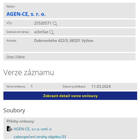
Název:
AGEN-CE, s. r. o.
25520571
IČO:
xi3m5at
Datová schránka:
Dobrovského 422/3, 68201 Vyškov
Adresa:
Útvar / Odbor
:
Verze záznamu
1
11.03.2024
Verze smlouvy:
Datum publikace:
Zobrazit detail verze smlouvy
Soubory
Přílohy smlouvy:
AGEN-CE, s.r.o.-sml. o
zabezpečení strahy objektu 03