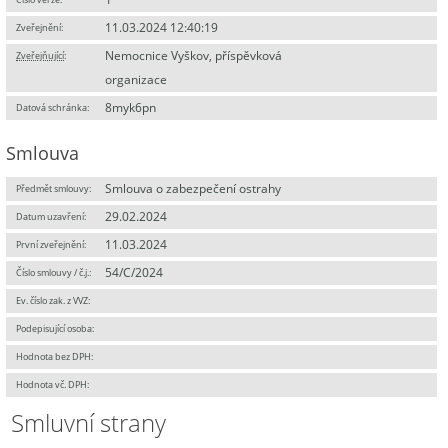
11.03.2024 12:40:19
Zveřejnění:
Nemocnice Vyškov, příspěvková
Zveřejňující
:
organizace
8myk6pn
Datová schránka:
Smlouva
Smlouva o zabezpečení ostrahy
Předmět smlouvy:
29.02.2024
Datum uzavření:
11.03.2024
První zveřejnění:
54/C/2024
Číslo smlouvy / č.j.:
Ev. číslo zak. z VVZ:
Podepisující osoba:
Hodnota bez DPH:
Hodnota vč. DPH:
Smluvní strany