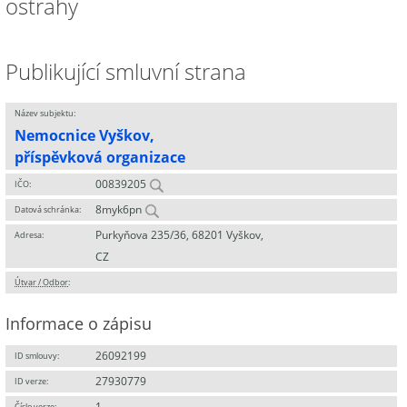
ostrahy
Publikující smluvní strana
Název subjektu:
Nemocnice Vyškov,
příspěvková organizace
00839205
IČO:
8myk6pn
Datová schránka:
Purkyňova 235/36, 68201 Vyškov,
Adresa:
CZ
Útvar / Odbor
:
Informace o zápisu
26092199
ID smlouvy:
27930779
ID verze:
1
Číslo verze: