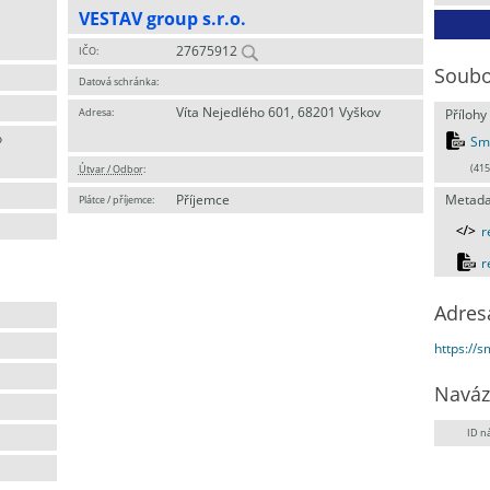
VESTAV group s.r.o.
27675912
IČO:
Soubo
Datová schránka:
Víta Nejedlého 601, 68201 Vyškov
Adresa:
Přílohy
o
Sml
Útvar / Odbor
:
(415
Příjemce
Metada
Plátce / příjemce:
r
r
Adres
https://
Naváz
ID n