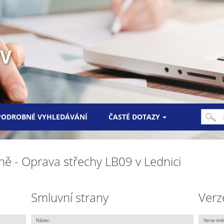
UV
PODROBNÉ VYHLEDÁVÁNÍ
ČASTÉ DOTAZY
ně - Oprava střechy LB09 v Lednici
Smluvní strany
Verz
Název:
Verze sml