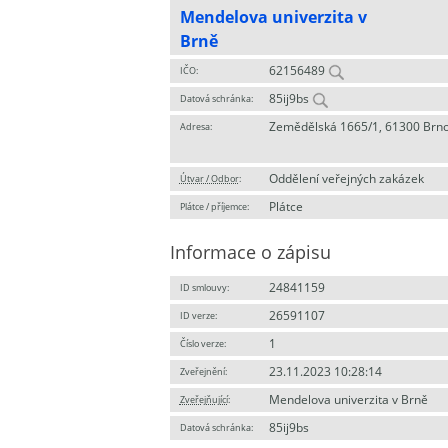
Mendelova univerzita v
Brně
62156489
IČO:
85ij9bs
Datová schránka:
Zemědělská 1665/1, 61300 Brn
Adresa:
Oddělení veřejných zakázek
Útvar / Odbor
:
Plátce
Plátce / příjemce:
Informace o zápisu
24841159
ID smlouvy:
26591107
ID verze:
1
Číslo verze:
23.11.2023 10:28:14
Zveřejnění:
Mendelova univerzita v Brně
Zveřejňující
:
85ij9bs
Datová schránka: