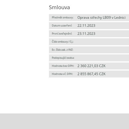
Smlouva
Oprava střechy LB09 v Lednici
Předmět smlouvy:
22.11.2023
Datum uzavření:
23.11.2023
První zveřejnění:
Číslo smlouvy / č.j.:
Ev. číslo zak. z VVZ:
Podepisující osoba:
2 360 221,03 CZK
Hodnota bez DPH:
2 855 867,45 CZK
Hodnota vč. DPH: