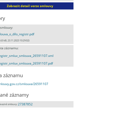
Zobrazit detail verze smlouvy
ry
 smlouvy:
ouva_o_dílo_registr.pdf
.63 kB, 23.11.2023 10:29:02)
ta záznamu:
egistr_smluv_smlouva_26591107.xml
egistr_smluv_smlouva_26591107.pdf
a záznamu
smlouvy.gov.cz/smlouva/26591107
ané záznamy
27387852
ávazné smlouvy: