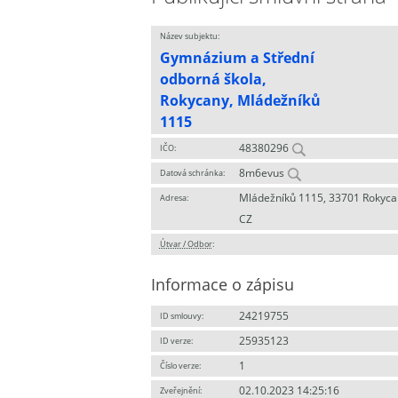
Název subjektu:
Gymnázium a Střední
odborná škola,
Rokycany, Mládežníků
1115
48380296
IČO:
8m6evus
Datová schránka:
Mládežníků 1115, 33701 Rokyca
Adresa:
CZ
Útvar / Odbor
:
Informace o zápisu
24219755
ID smlouvy:
25935123
ID verze:
1
Číslo verze:
02.10.2023 14:25:16
Zveřejnění: