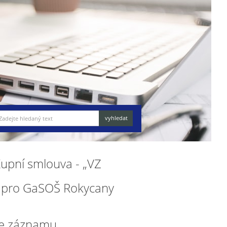
upní smlouva - „VZ
CT pro GaSOŠ Rokycany
e záznamu