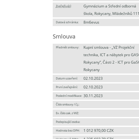
Gymnázium a Střední odborná
Zveřejňující
:
škola, Rokycany, Mládežníků 11
8m6evus
Datová schránka:
Smlouva
Kupní smlouva - „VZ Projekční
Předmět smlouvy:
technika, ICT a nábytek pro GA
Rokycany“, Části 2 - ICT pro Ga
Rokycany
02.10.2023
Datum uzavření:
02.10.2023
První zveřejnění:
30.11.2023
Poslední modifikace:
Číslo smlouvy / č.j.:
Ev. číslo zak. z VVZ:
Podepisující osoba:
1 012 970,00 CZK
Hodnota bez DPH: