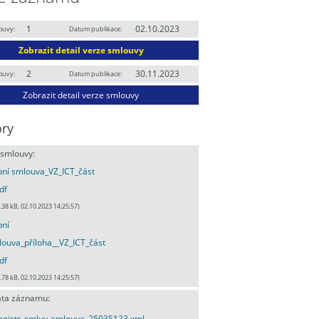
1
02.10.2023
ouvy:
Datum publikace:
Zobrazit detail verze smlouvy
2
30.11.2023
ouvy:
Datum publikace:
Zobrazit detail verze smlouvy
ry
 smlouvy:
ní smlouva_VZ_ICT_část
df
.38 kB, 02.10.2023 14:25:57)
pní
ouva_příloha__VZ_ICT_část
df
.78 kB, 02.10.2023 14:25:57)
ta záznamu:
egistr_smluv_smlouva_25935123.xml