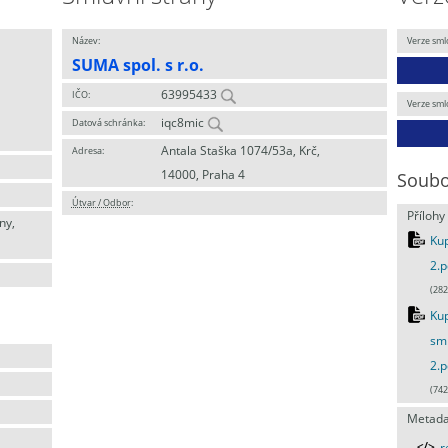
Název:
Verze sml
SUMA spol. s r.o.
63995433
IČO:
Verze sml
iqc8mic
Datová schránka:
Antala Staška 1074/53a, Krč,
Adresa:
14000, Praha 4
Soubo
Útvar / Odbor
:
Přílohy
ny,
Kup
2.p
(282
Ku
sml
2.p
(742
Metada
r