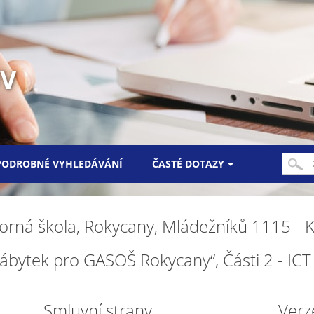
UV
PODROBNÉ VYHLEDÁVÁNÍ
ČASTÉ DOTAZY
rná škola, Rokycany, Mládežníků 1115 - K
 nábytek pro GASOŠ Rokycany“, Části 2 - I
Smluvní strany
Verz