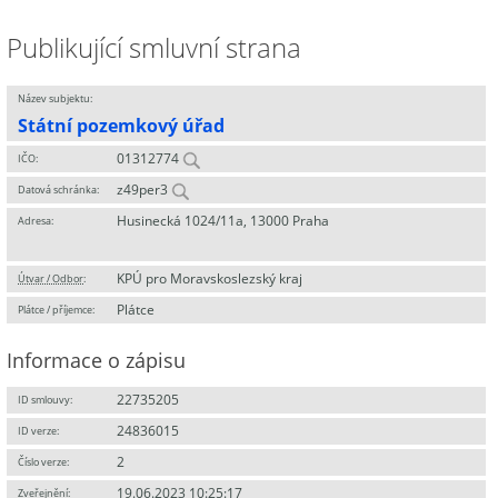
Publikující smluvní strana
Název subjektu:
Státní pozemkový úřad
01312774
IČO:
z49per3
Datová schránka:
Husinecká 1024/11a, 13000 Praha
Adresa:
KPÚ pro Moravskoslezský kraj
Útvar / Odbor
:
Plátce
Plátce / příjemce:
Informace o zápisu
22735205
ID smlouvy:
24836015
ID verze:
2
Číslo verze:
19.06.2023 10:25:17
Zveřejnění: