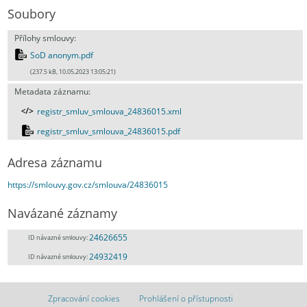
Soubory
Přílohy smlouvy:
SoD anonym.pdf
(237.5 kB, 10.05.2023 13:05:21)
Metadata záznamu:
registr_smluv_smlouva_24836015.xml
registr_smluv_smlouva_24836015.pdf
Adresa záznamu
https://smlouvy.gov.cz/smlouva/24836015
Navázané záznamy
24626655
ID návazné smlouvy:
24932419
ID návazné smlouvy:
Zpracování cookies
Prohlášení o přístupnosti