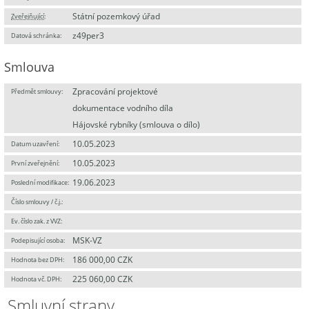
Státní pozemkový úřad
Zveřejňující
:
z49per3
Datová schránka:
Smlouva
Zpracování projektové
Předmět smlouvy:
dokumentace vodního díla
Hájovské rybníky (smlouva o dílo)
10.05.2023
Datum uzavření:
10.05.2023
První zveřejnění:
19.06.2023
Poslední modifikace:
Číslo smlouvy / č.j.:
Ev. číslo zak. z VVZ:
MSK-VZ
Podepisující osoba:
186 000,00 CZK
Hodnota bez DPH:
225 060,00 CZK
Hodnota vč. DPH:
Smluvní strany