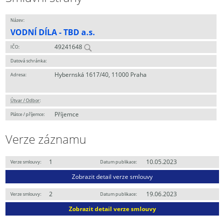
Název:
VODNÍ DÍLA - TBD a.s.
49241648
IČO:
Datová schránka:
Hybernská 1617/40, 11000 Praha
Adresa:
Útvar / Odbor
:
Příjemce
Plátce / příjemce:
Verze záznamu
1
10.05.2023
Verze smlouvy:
Datum publikace:
Zobrazit detail verze smlouvy
2
19.06.2023
Verze smlouvy:
Datum publikace:
Zobrazit detail verze smlouvy