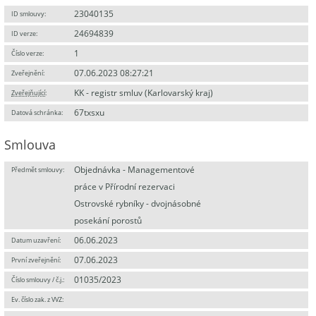
23040135
ID smlouvy:
24694839
ID verze:
1
Číslo verze:
07.06.2023 08:27:21
Zveřejnění:
KK - registr smluv (Karlovarský kraj)
Zveřejňující
:
67txsxu
Datová schránka:
Smlouva
Objednávka - Managementové
Předmět smlouvy:
práce v Přírodní rezervaci
Ostrovské rybníky - dvojnásobné
posekání porostů
06.06.2023
Datum uzavření:
07.06.2023
První zveřejnění:
01035/2023
Číslo smlouvy / č.j.:
Ev. číslo zak. z VVZ: