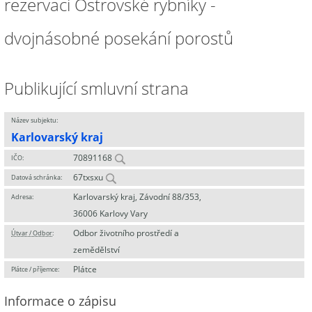
rezervaci Ostrovské rybníky -
dvojnásobné posekání porostů
Publikující smluvní strana
Název subjektu:
Karlovarský kraj
70891168
IČO:
67txsxu
Datová schránka:
Karlovarský kraj, Závodní 88/353,
Adresa:
36006 Karlovy Vary
Odbor životního prostředí a
Útvar / Odbor
:
zemědělství
Plátce
Plátce / příjemce:
Informace o zápisu