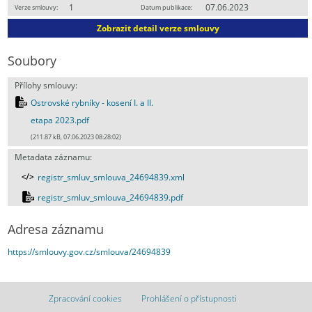
1
07.06.2023
Verze smlouvy:
Datum publikace:
Zobrazit detail verze smlouvy
Soubory
Přílohy smlouvy:
Ostrovské rybníky - kosení I. a II.
etapa 2023.pdf
(211.87 kB, 07.06.2023 08:28:02)
Metadata záznamu:
registr_smluv_smlouva_24694839.xml
registr_smluv_smlouva_24694839.pdf
Adresa záznamu
https://smlouvy.gov.cz/smlouva/24694839
Zpracování cookies
Prohlášení o přístupnosti