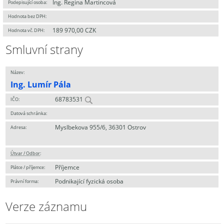
Ing. Regina Martincová
Podepisující osoba:
Hodnota bez DPH:
189 970,00 CZK
Hodnota vč. DPH:
Smluvní strany
Název:
Ing. Lumír Pála
68783531
IČO:
Datová schránka:
Myslbekova 955/6, 36301 Ostrov
Adresa:
Útvar / Odbor
:
Příjemce
Plátce / příjemce:
Podnikající fyzická osoba
Právní forma:
Verze záznamu