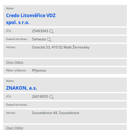
Název:
Credo Litoměřice VDZ
spol. s r.o.
25493043
IČO:
5ahwuta
Datová schránka:
Ústecká 53, 410 02 Malé Žernoseky
Adresa:
Útvar / Odbor
:
Příjemce
Plátce / příjemce:
Název:
ZNAKON, a.s.
26018055
IČO:
Datová schránka:
Sousedovice 44, Sousedovice
Adresa:
Útvar / Odbor
: