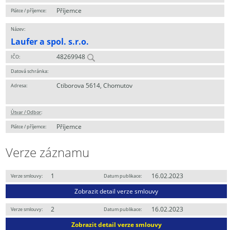
Příjemce
Plátce / příjemce:
Název:
Laufer a spol. s.r.o.
48269948
IČO:
Datová schránka:
Ctiborova 5614, Chomutov
Adresa:
Útvar / Odbor
:
Příjemce
Plátce / příjemce:
Verze záznamu
1
16.02.2023
Verze smlouvy:
Datum publikace:
Zobrazit detail verze smlouvy
2
16.02.2023
Verze smlouvy:
Datum publikace:
Zobrazit detail verze smlouvy