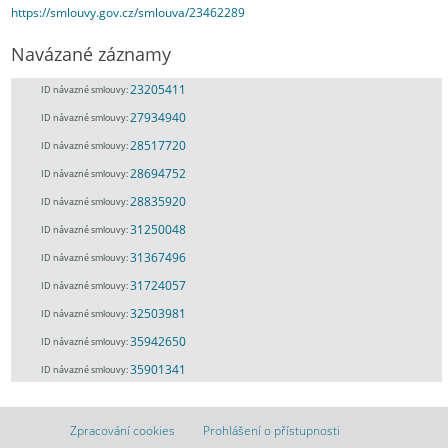
https://smlouvy.gov.cz/smlouva/23462289
Navázané záznamy
23205411
ID návazné smlouvy:
27934940
ID návazné smlouvy:
28517720
ID návazné smlouvy:
28694752
ID návazné smlouvy:
28835920
ID návazné smlouvy:
31250048
ID návazné smlouvy:
31367496
ID návazné smlouvy:
31724057
ID návazné smlouvy:
32503981
ID návazné smlouvy:
35942650
ID návazné smlouvy:
35901341
ID návazné smlouvy:
Zpracování cookies
Prohlášení o přístupnosti