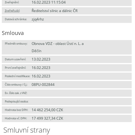
16.02.2023 11:15:04
Zveřejnění:
Ředitelství silnic a dálnic ČR
Zveřejňující
:
zjq4rhz
Datová schránka:
Smlouva
Obnova VDZ - oblast Ústí n. L. a
Předmět smlouvy:
Děčín
13.02.2023
Datum uzavření:
16.02.2023
První zveřejnění:
16.02.2023
Poslední modifikace:
08PU-002844
Číslo smlouvy / č.j.:
Ev. číslo zak. z VVZ:
Podepisující osoba:
14 462 254,00 CZK
Hodnota bez DPH:
17 499 327,34 CZK
Hodnota vč. DPH:
Smluvní strany