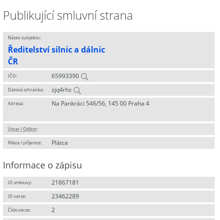
Publikující smluvní strana
Název subjektu:
Ředitelství silnic a dálnic
ČR
65993390
IČO:
zjq4rhz
Datová schránka:
Na Pankráci 546/56, 145 00 Praha 4
Adresa:
Útvar / Odbor
:
Plátce
Plátce / příjemce:
Informace o zápisu
21867181
ID smlouvy:
23462289
ID verze:
2
Číslo verze: