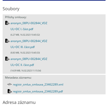
Soubory
Přílohy smlouvy:
anonym_08PU-002844_VDZ
UL+DC I. část.pdf
(6.27 MB, 16.02.2023 10:45:52)
anonym_08PU-002844_VDZ
UL+DC III. část.pdf
(8.83 MB, 16.02.2023 10:45:53)
anonym_08PU-002844_VDZ
UL+DC II. část.pdf
(14.09 MB, 16.02.2023 11:15:54)
Metadata záznamu:
registr_smluv_smlouva_23462289.xml
registr_smluv_smlouva_23462289.pdf
Adresa záznamu