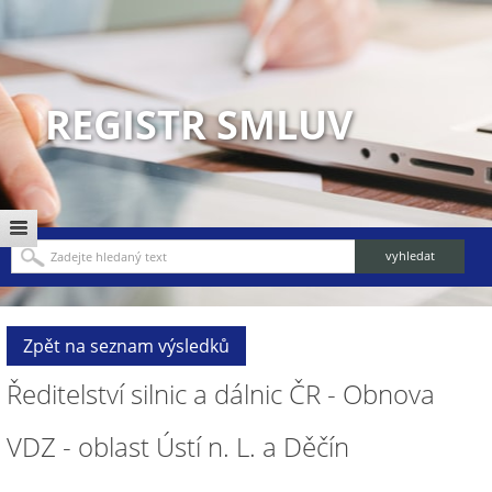
REGISTR SMLUV
Zpět na seznam výsledků
Ředitelství silnic a dálnic ČR - Obnova
VDZ - oblast Ústí n. L. a Děčín