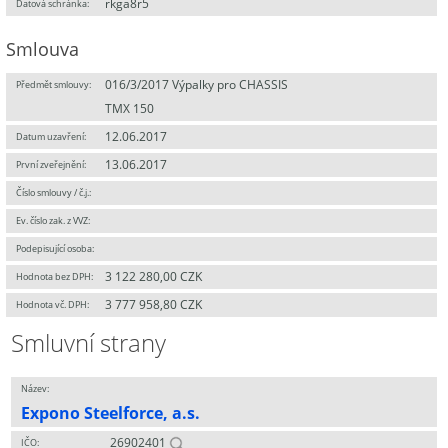
rkga8r5
Datová schránka:
Smlouva
016/3/2017 Výpalky pro CHASSIS
Předmět smlouvy:
TMX 150
12.06.2017
Datum uzavření:
13.06.2017
První zveřejnění:
Číslo smlouvy / č.j.:
Ev. číslo zak. z VVZ:
Podepisující osoba:
3 122 280,00 CZK
Hodnota bez DPH:
3 777 958,80 CZK
Hodnota vč. DPH:
Smluvní strany
Název:
Expono Steelforce, a.s.
26902401
IČO: