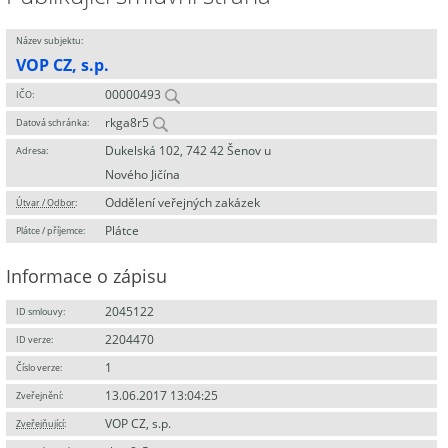
Název subjektu:
VOP CZ, s.p.
00000493
IČO:
rkga8r5
Datová schránka:
Dukelská 102, 742 42 Šenov u
Adresa:
Nového Jičína
Oddělení veřejných zakázek
Útvar / Odbor
:
Plátce
Plátce / příjemce:
Informace o zápisu
2045122
ID smlouvy:
2204470
ID verze:
1
Číslo verze:
13.06.2017 13:04:25
Zveřejnění:
VOP CZ, s.p.
Zveřejňující
: