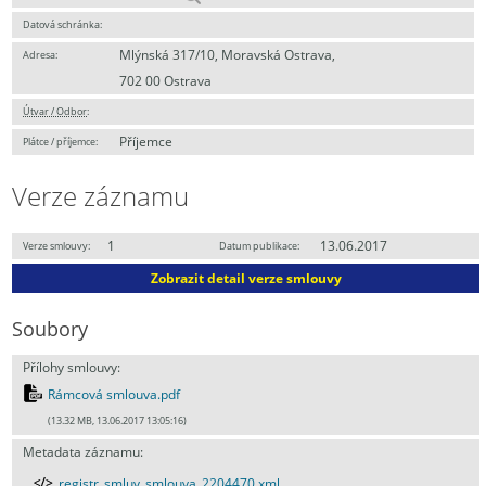
Datová schránka:
Mlýnská 317/10, Moravská Ostrava,
Adresa:
702 00 Ostrava
Útvar / Odbor
:
Příjemce
Plátce / příjemce:
Verze záznamu
1
13.06.2017
Verze smlouvy:
Datum publikace:
Zobrazit detail verze smlouvy
Soubory
Přílohy smlouvy:
Rámcová smlouva.pdf
(13.32 MB, 13.06.2017 13:05:16)
Metadata záznamu:
registr_smluv_smlouva_2204470.xml