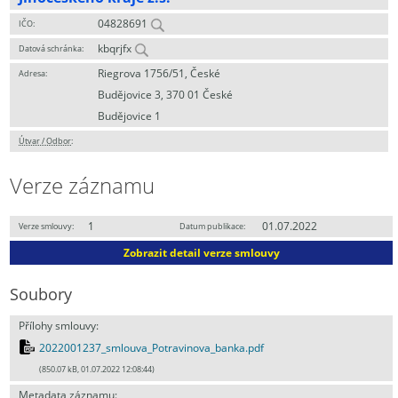
04828691
IČO:
kbqrjfx
Datová schránka:
Riegrova 1756/51, České
Adresa:
Budějovice 3, 370 01 České
Budějovice 1
Útvar / Odbor
:
Verze záznamu
1
01.07.2022
Verze smlouvy:
Datum publikace:
Zobrazit detail verze smlouvy
Soubory
Přílohy smlouvy:
2022001237_smlouva_Potravinova_banka.pdf
(850.07 kB, 01.07.2022 12:08:44)
Metadata záznamu: