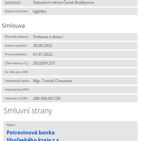
Statutární město České Budějovice
Zveřejňující
:
kjgb4yx
Datová schránka:
Smlouva
Smlouva o dotaci
Předmět smlouvy:
30.06.2022
Datum uzavření:
01.07.2022
První zveřejnění:
2022001237
Číslo smlouvy / č.j.:
Ev. číslo zak. z VVZ:
Mgr. Tomáš Chovanec
Podepisující osoba:
Hodnota bez DPH:
280 000,00 CZK
Hodnota vč. DPH:
Smluvní strany
Název:
Potravinová banka
Jihočeského kraje z.s.