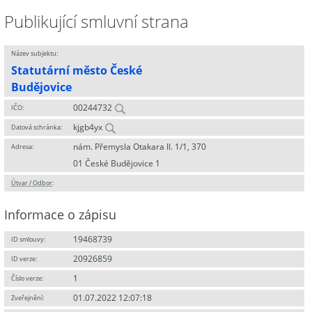
Publikující smluvní strana
Název subjektu:
Statutární město České
Budějovice
00244732
IČO:
kjgb4yx
Datová schránka:
nám. Přemysla Otakara II. 1/1, 370
Adresa:
01 České Budějovice 1
Útvar / Odbor
:
Informace o zápisu
19468739
ID smlouvy:
20926859
ID verze:
1
Číslo verze:
01.07.2022 12:07:18
Zveřejnění: