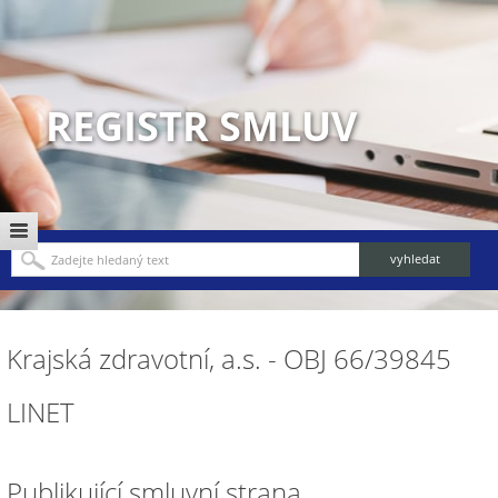
REGISTR SMLUV
Krajská zdravotní, a.s. - OBJ 66/39845
LINET
Publikující smluvní strana