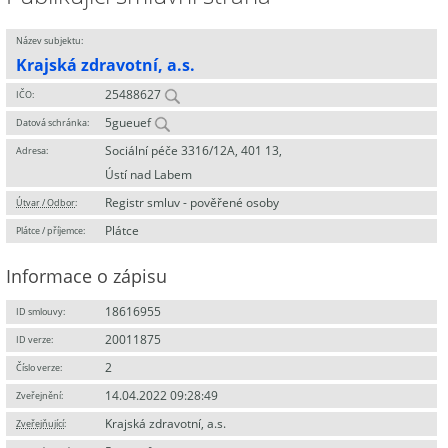
Název subjektu:
Krajská zdravotní, a.s.
25488627
IČO:
5gueuef
Datová schránka:
Sociální péče 3316/12A, 401 13,
Adresa:
Ústí nad Labem
Registr smluv - pověřené osoby
Útvar / Odbor
:
Plátce
Plátce / příjemce:
Informace o zápisu
18616955
ID smlouvy:
20011875
ID verze:
2
Číslo verze:
14.04.2022 09:28:49
Zveřejnění:
Krajská zdravotní, a.s.
Zveřejňující
: