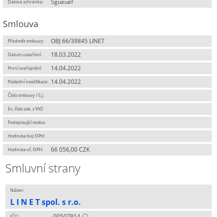
5gueuef
Datová schránka:
Smlouva
OBJ 66/39845 LINET
Předmět smlouvy:
18.03.2022
Datum uzavření:
14.04.2022
První zveřejnění:
14.04.2022
Poslední modifikace:
Číslo smlouvy / č.j.:
Ev. číslo zak. z VVZ:
Podepisující osoba:
Hodnota bez DPH:
66 056,00 CZK
Hodnota vč. DPH:
Smluvní strany
Název:
L I N E T spol. s r.o.
00507814
IČO: