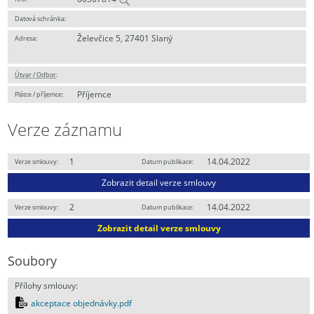
Datová schránka:
Želevčice 5, 27401 Slaný
Adresa:
Útvar / Odbor
:
Příjemce
Plátce / příjemce:
Verze záznamu
1
14.04.2022
Verze smlouvy:
Datum publikace:
Zobrazit detail verze smlouvy
2
14.04.2022
Verze smlouvy:
Datum publikace:
Zobrazit detail verze smlouvy
Soubory
Přílohy smlouvy:
akceptace objednávky.pdf