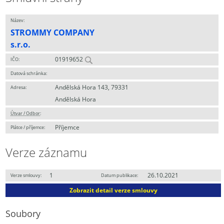
Název:
STROMMY COMPANY
s.r.o.
01919652
IČO:
Datová schránka:
Andělská Hora 143, 79331
Adresa:
Andělská Hora
Útvar / Odbor
:
Příjemce
Plátce / příjemce:
Verze záznamu
1
26.10.2021
Verze smlouvy:
Datum publikace:
Zobrazit detail verze smlouvy
Soubory