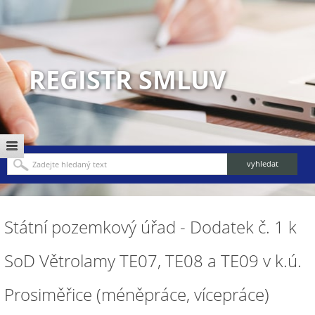
REGISTR SMLUV
Státní pozemkový úřad - Dodatek č. 1 k
SoD Větrolamy TE07, TE08 a TE09 v k.ú.
Prosiměřice (méněpráce, vícepráce)