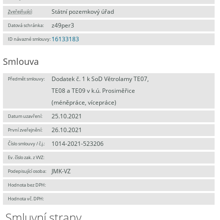
Státní pozemkový úřad
Zveřejňující
:
z49per3
Datová schránka:
16133183
ID návazné smlouvy:
Smlouva
Dodatek č. 1 k SoD Větrolamy TE07,
Předmět smlouvy:
TE08 a TE09 v k.ú. Prosiměřice
(méněpráce, vícepráce)
25.10.2021
Datum uzavření:
26.10.2021
První zveřejnění:
1014-2021-523206
Číslo smlouvy / č.j.:
Ev. číslo zak. z VVZ:
JMK-VZ
Podepisující osoba:
Hodnota bez DPH:
Hodnota vč. DPH:
Smluvní strany