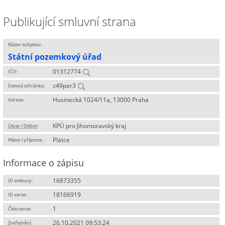
Publikující smluvní strana
Název subjektu:
Státní pozemkový úřad
01312774
IČO:
z49per3
Datová schránka:
Husinecká 1024/11a, 13000 Praha
Adresa:
KPÚ pro Jihomoravský kraj
Útvar / Odbor
:
Plátce
Plátce / příjemce:
Informace o zápisu
16873355
ID smlouvy:
18166919
ID verze:
1
Číslo verze:
26.10.2021 09:53:24
Zveřejnění: