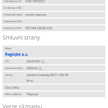
S-85-190/2021
Číslo smlouvy / č.j.:
Ev. číslo zak. z VVZ:
ministr dopravy
Podepisující osoba:
Hodnota bez DPH:
555 594 520,00 CZK
Hodnota vč. DPH:
Smluvní strany
Název:
RegioJet a.s.
28333187
IČO:
285fzhb
Datová schránka:
náměstí Svobody 86/17, 602 00
Adresa:
Brno
Útvar / Odbor
:
Příjemce
Plátce / příjemce:
Verze záznamu