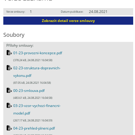
1
24.08.2021
Verze smlouvy:
Datum publikace:
Zobrazit detail verze smlouvy
Soubory
Přílohy smlouvy:
01-23-provozni-koncepce.pdf
(378.24 kB, 24.08.2021 16:04:58)
02-23-struktura-dopravnich-
vykonu.pdf
(87.05 kB, 24.08.2021 16:04:58)
00-23-smlouva.pdf
(483.61 kB, 24.08.2021 16:04:58)
03-23-vzor-vychozi-financni-
model.pdf
(267.17 kB, 24.08.2021 16:04:59)
04-23-prehled-plneni.pdf