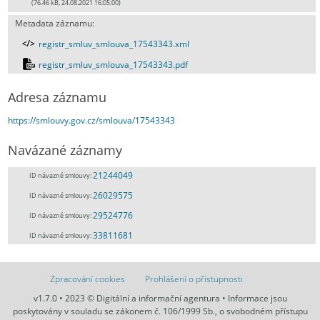
(76.46 kB, 24.08.2021 16:05:00)
Metadata záznamu:
registr_smluv_smlouva_17543343.xml
registr_smluv_smlouva_17543343.pdf
Adresa záznamu
https://smlouvy.gov.cz/smlouva/17543343
Navázané záznamy
21244049
ID návazné smlouvy:
26029575
ID návazné smlouvy:
29524776
ID návazné smlouvy:
33811681
ID návazné smlouvy:
Zpracování cookies
Prohlášení o přístupnosti
v1.7.0 • 2023 © Digitální a informační agentura • Informace jsou
poskytovány v souladu se zákonem č. 106/1999 Sb., o svobodném přístupu