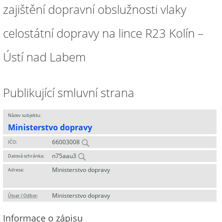
zajištění dopravní obslužnosti vlaky
celostátní dopravy na lince R23 Kolín –
Ústí nad Labem
Publikující smluvní strana
Název subjektu:
Ministerstvo dopravy
66003008
IČO:
n75aau3
Datová schránka:
Ministerstvo dopravy
Adresa:
Ministerstvo dopravy
Útvar / Odbor
:
Informace o zápisu