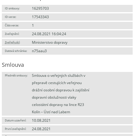
16295703
ID smlouvy:
17543343
ID verze:
1
Číslo verze:
24.08.2021 16:04:24
Zveřejnění:
Ministerstvo dopravy
Zveřejňující
:
n75aau3
Datová schránka:
Smlouva
Smlouva o veřejných službách v
Předmět smlouvy:
přepravě cestujících veřejnou
drážní osobní dopravou k zajištění
dopravní obslužnosti vlaky
celostátní dopravy na lince R23
Kolín – Ústí nad Labem
10.08.2021
Datum uzavření:
24.08.2021
První zveřejnění: