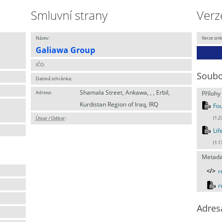
Smluvní strany
Verz
Název:
Verze sml
Galiawa Group
IČO:
Soubo
Datová schránka:
Shamala Street, Ankawa, , , Erbil,
Adresa:
Přílohy
Kurdistan Region of Iraq, IRQ
Fou
Útvar / Odbor
:
(1.2
Lif
(1.1
Metada
r
r
Adres