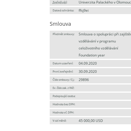
Univerzita Palackého v Olomouc
Zveřejňující
:
ffsj9ei
Datová schránka:
Smlouva
Smlouva o spolupráci při zajiště
Předmět smlouvy:
vzdělávání v programu
celoživotního vzdělávání
Foundation year
04.09.2020
Datum uzavření:
30.09.2020
První zveřejnění:
29896
Číslo smlouvy / č.j.:
Ev. číslo zak. z VVZ:
Podepisující osoba:
Hodnota bez DPH:
Hodnota vč. DPH:
45 000,00 USD
V cizí měně: