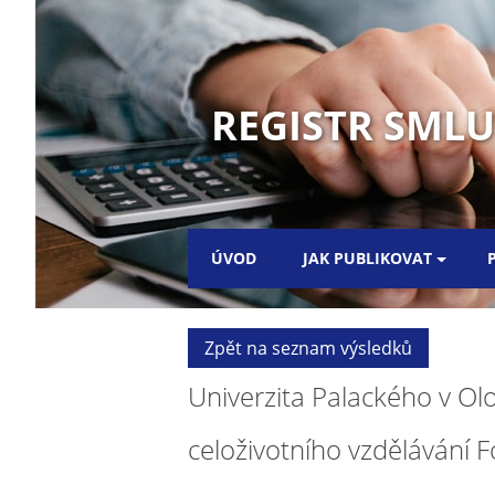
REGISTR SML
ÚVOD
JAK PUBLIKOVAT
Zpět na seznam výsledků
Univerzita Palackého v Olo
celoživotního vzdělávání 