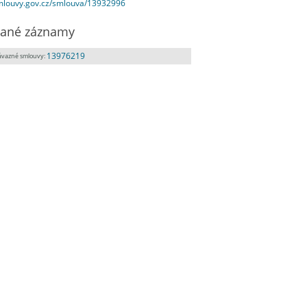
smlouvy.gov.cz/smlouva/13932996
ané záznamy
13976219
ávazné smlouvy: