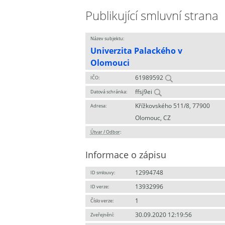
Publikující smluvní strana
Název subjektu:
Univerzita Palackého v
Olomouci
61989592
IČO:
ffsj9ei
Datová schránka:
Křížkovského 511/8, 77900
Adresa:
Olomouc, CZ
Útvar / Odbor
:
Informace o zápisu
12994748
ID smlouvy:
13932996
ID verze:
1
Číslo verze:
30.09.2020 12:19:56
Zveřejnění: