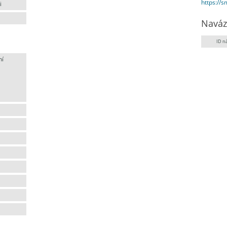
https://
i
Naváz
ID n
ní