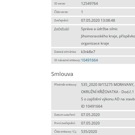
12549764
ID verze:
1
Číslo verze:
07.05.2020 13:08:48
Zveřejnění:
Správa a údržba silnic
Zveřejňující
:
Jihomoravského kraje, příspěvk
organizace kraje
k3nk8e7
Datová schránka:
10491664
ID návazné smlouvy:
Smlouva
535_2020 III/15275 MORAVANY,
Předmět smlouvy:
OKRUŽNÍ KŘIŽOVATKA - Dod.č.1
S o zajištění výkonu AD na stavb
ID 10491664
07.05.2020
Datum uzavření:
07.05.2020
První zveřejnění:
535/2020
Číslo smlouvy / č.j.: