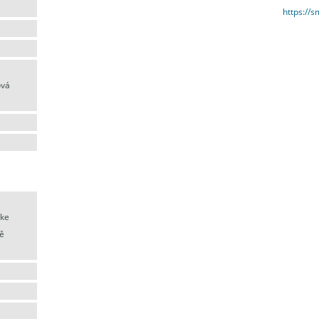
https://
ová
 ke
ě