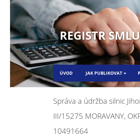
REGISTR SML
ÚVOD
JAK PUBLIKOVAT
Správa a údržba silnic Ji
III/15275 MORAVANY, OKRU
10491664