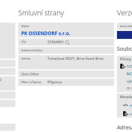
Smluvní strany
Verz
Název:
Verze sml
PK OSSENDORF s.r.o.
25564901
IČO:
Soubo
Datová schránka:
Tomešova 503/1, Brno-Staré Brno
Adresa:
Přílohy
535
MO
Útvar / Odbor
:
0
výk
Příjemce
Plátce / příjemce:
(91.
Metada
r
r
Adres