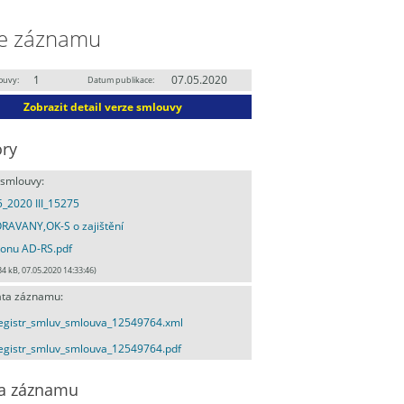
e záznamu
1
07.05.2020
ouvy:
Datum publikace:
Zobrazit detail verze smlouvy
ry
 smlouvy:
_2020 III_15275
RAVANY,OK-S o zajištění
onu AD-RS.pdf
34 kB, 07.05.2020 14:33:46)
ta záznamu:
egistr_smluv_smlouva_12549764.xml
egistr_smluv_smlouva_12549764.pdf
a záznamu