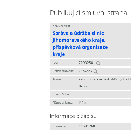
Publikující smluvní strana
Název subjektu:
Správa a údržba silnic
Jihomoravského kraje,
příspěvková organizace
kraje
70932581
IČO:
k3nk8e7
Datová schránka:
Žerotínovo náměstí 449/3,602 0
Adresa:
Brno
Útvar / Odbor
:
Plátce
Plátce / příjemce:
Informace o zápisu
11681268
ID smlouvy: