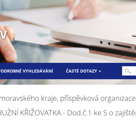
UV
PODROBNÉ VYHLEDÁVÁNÍ
ČASTÉ DOTAZY
homoravského kraje, příspěvková organizac
ŽNÍ KŘIŽOVATKA - Dod.č.1 ke S o zajiště